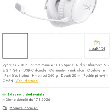
PRO KUTILY
VÝPRODEJ
O NÁKUPU
SERVIS
FIRMY, ŠKOLY, PARTNEŘI
ARTHAS MAGAZÍN
O NÁS
+ další (2)
Výdrž až 200 h • 53mm měniče • DTS Spatial Audio • Bluetooth 5.3
& 2,4 GHz • USB-C dongle • Odnímatelný mikrofon • Ocelový rám
• Paměťová pěna • Hmotnost 340 g • Dosah 20 m • Rychlé párování
OMEN
Více informací
Skladem u dodavatele
17.8.2026
Možnosti doručení