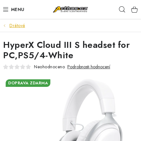
Přejít
Hleda
na
obsah
Drátová
TELEFONY, TABLETY
HyperX Cloud III S headset for
POČÍTAČE, NOTEBOOKY
PC,PS5/4-White
PRO HRÁČE
Neohodnoceno
Podrobnosti hodnocení
ELEKTRONIKA
DOPRAVA ZDARMA
PŘEDVÁDĚCÍ ELEKTRONIKA
SPOTŘEBIČE
DŮM