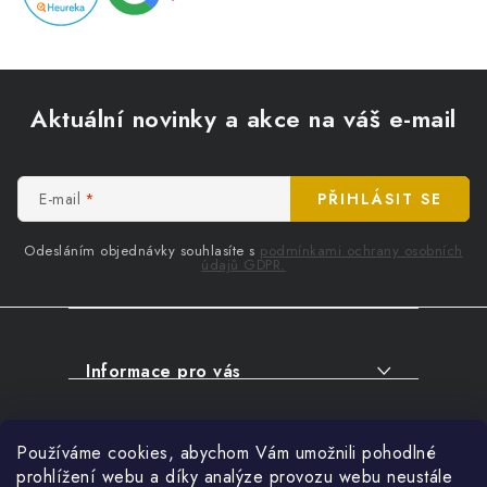
Z
á
Aktuální novinky a akce na váš e-mail
p
a
t
E-mail
PŘIHLÁSIT SE
í
Odesláním objednávky souhlasíte s
podmínkami ochrany osobních
údajů GDPR.
Informace pro vás
O NÁKUPU
Facebook
Používáme cookies, abychom Vám umožnili pohodlné
SERVIS
prohlížení webu a díky analýze provozu webu neustále