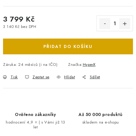
3 799 Kč
3 140 Kč bez DPH
Měrná cena:
PŘIDAT DO KOŠÍKU
Záruka
:
24 měsíců (i na IČO)
Značka:
HyperX
Tisk
Zeptat se
Hlídat
Sdílet
Ověřeno zákazníky
Až 50 000 produktů
hodnocení 4,9 ⭐ | s Vámi již 13
skladem na e-shopu
let