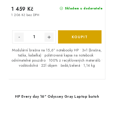
1 459 Kč
Skladem u dodavatele
1 206 Kč bez DPH
Modulární brašna na 15,6” notebooky HP • 3v1 (brašna,
taška, kabelka) • polstrovaná kapsa na notebook •
odnímatelné pouzdro • 100% z recyklovaných materiálů •
voděodolná • 22l objem • šedá/zelená • 1,14 kg
HP Every day 16" Odyssey Gray Laptop batoh