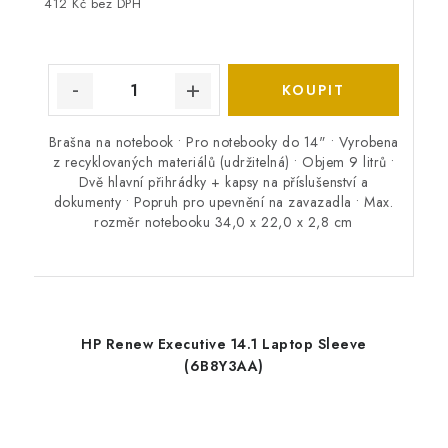
412 Kč bez DPH
Brašna na notebook • Pro notebooky do 14" • Vyrobena
z recyklovaných materiálů (udržitelná) • Objem 9 litrů •
Dvě hlavní přihrádky + kapsy na příslušenství a
dokumenty • Popruh pro upevnění na zavazadla • Max.
rozměr notebooku 34,0 x 22,0 x 2,8 cm
HP Renew Executive 14.1 Laptop Sleeve
(6B8Y3AA)