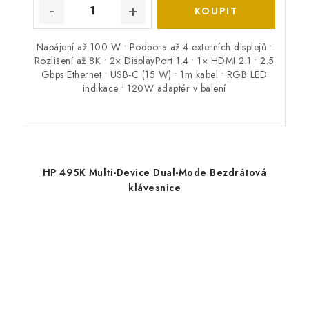
Napájení až 100 W • Podpora až 4 externích displejů •
Rozlišení až 8K • 2× DisplayPort 1.4 • 1× HDMI 2.1 • 2.5
Gbps Ethernet • USB-C (15 W) • 1m kabel • RGB LED
indikace • 120W adaptér v balení
HP 495K Multi-Device Dual-Mode Bezdrátová
klávesnice