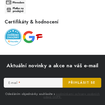
Certifikáty & hodnocení
Z
á
Aktuální novinky a akce na váš e-mail
p
a
t
E-mail
PŘIHLÁSIT SE
í
Odesláním objednávky souhlasíte s
podmínkami ochrany osobních
údajů GDPR.