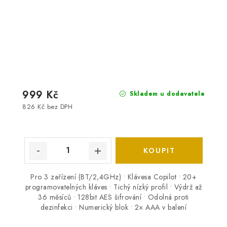
999 Kč
Skladem u dodavatele
826 Kč bez DPH
Pro 3 zařízení (BT/2,4GHz) • Klávesa Copilot • 20+
programovatelných kláves • Tichý nízký profil • Výdrž až
36 měsíců • 128bit AES šifrování • Odolná proti
dezinfekci • Numerický blok • 2× AAA v balení