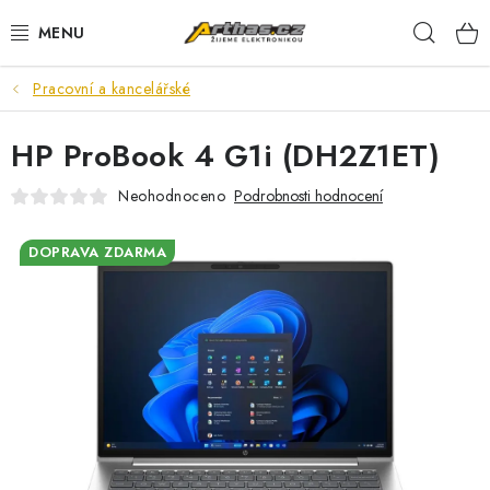
Přejít
Hleda
na
obsah
Pracovní a kancelářské
TELEFONY, TABLETY
HP ProBook 4 G1i (DH2Z1ET)
POČÍTAČE, NOTEBOOKY
Neohodnoceno
Podrobnosti hodnocení
PRO HRÁČE
DOPRAVA ZDARMA
ELEKTRONIKA
PŘEDVÁDĚCÍ ELEKTRONIKA
SPOTŘEBIČE
DŮM