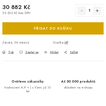
30 882 Kč
25 522 Kč bez DPH
Měrná cena:
PŘIDAT DO KOŠÍKU
Záruka
:
36 měsíců
Značka:
HP
Tisk
Zeptat se
Hlídat
Sdílet
Ověřeno zákazníky
Až 50 000 produktů
hodnocení 4,9 ⭐ | s Vámi již 13
skladem na e-shopu
let