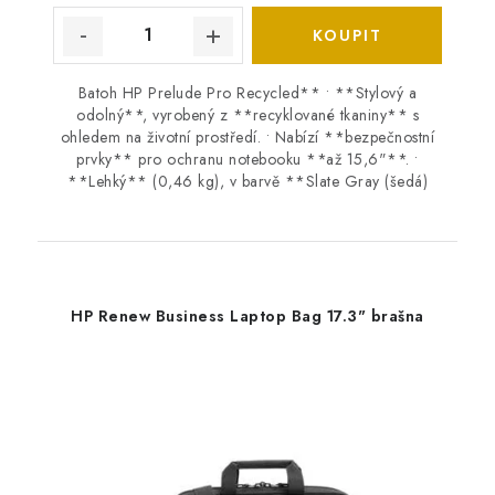
Batoh HP Prelude Pro Recycled** • **Stylový a
odolný**, vyrobený z **recyklované tkaniny** s
ohledem na životní prostředí. • Nabízí **bezpečnostní
prvky** pro ochranu notebooku **až 15,6"**. •
**Lehký** (0,46 kg), v barvě **Slate Gray (šedá)
HP Renew Business Laptop Bag 17.3" brašna