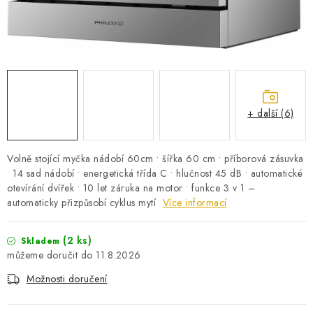
PRO KUTILY
VÝPRODEJ
O NÁKUPU
SERVIS
FIRMY, ŠKOLY, PARTNEŘI
ARTHAS MAGAZÍN
O NÁS
+ další (6)
Volně stojící myčka nádobí 60cm • šířka 60 cm • příborová zásuvka
• 14 sad nádobí • energetická třída C • hlučnost 45 dB • automatické
otevírání dvířek • 10 let záruka na motor • funkce 3 v 1 –
automaticky přizpůsobí cyklus mytí
Více informací
(2 ks)
Skladem
11.8.2026
Možnosti doručení