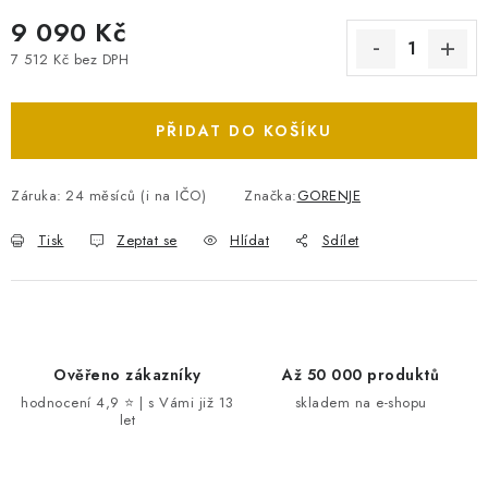
9 090 Kč
7 512 Kč bez DPH
Měrná cena:
PŘIDAT DO KOŠÍKU
Záruka
:
24 měsíců (i na IČO)
Značka:
GORENJE
Tisk
Zeptat se
Hlídat
Sdílet
Ověřeno zákazníky
Až 50 000 produktů
hodnocení 4,9 ⭐ | s Vámi již 13
skladem na e-shopu
let