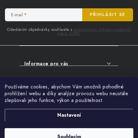
a
t
E-mail
PŘIHLÁSIT SE
í
Odesláním objednávky souhlasíte s
podmínkami ochrany osobních
údajů GDPR.
Informace pro vás
O NÁKUPU
Facebook
Používáme cookies, abychom Vám umožnili pohodlné
SERVIS
prohlížení webu a díky analýze provozu webu neustále
FIRMY, ŠKOLY, PARTNEŘI
zlepšovali jeho funkce, výkon a použitelnost.
Přihlášení
ARTHAS MAGAZÍN
E-mail
Nastavení
O NÁS
Nákupní košík
Souhlasím
Copyright 2026
ARTHAS.CZ
. Všechna práva vyhrazena.