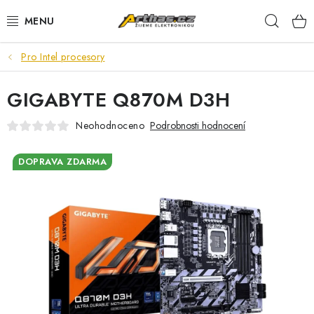
Přejít
Hleda
na
obsah
Pro Intel procesory
TELEFONY, TABLETY
GIGABYTE Q870M D3H
POČÍTAČE, NOTEBOOKY
Neohodnoceno
Podrobnosti hodnocení
PRO HRÁČE
DOPRAVA ZDARMA
ELEKTRONIKA
PŘEDVÁDĚCÍ ELEKTRONIKA
SPOTŘEBIČE
DŮM