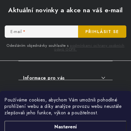
Z
á
Aktuální novinky a akce na váš e-mail
p
a
t
E-mail
PŘIHLÁSIT SE
í
Odesláním objednávky souhlasíte s
podmínkami ochrany osobních
údajů GDPR.
Informace pro vás
O NÁKUPU
Facebook
Používáme cookies, abychom Vám umožnili pohodlné
SERVIS
prohlížení webu a díky analýze provozu webu neustále
FIRMY, ŠKOLY, PARTNEŘI
zlepšovali jeho funkce, výkon a použitelnost.
Přihlášení
ARTHAS MAGAZÍN
E-mail
Nastavení