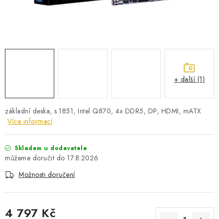
PRO KUTILY
VÝPRODEJ
O NÁKUPU
SERVIS
FIRMY, ŠKOLY, PARTNEŘI
ARTHAS MAGAZÍN
O NÁS
+ další (1)
základní deska, s.1851, Intel Q870, 4x DDR5, DP, HDMI, mATX
Více informací
Skladem u dodavatele
17.8.2026
Možnosti doručení
4 797 Kč