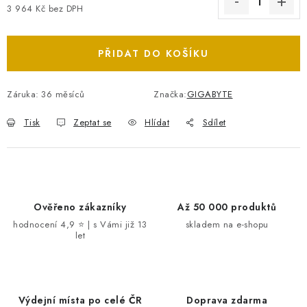
3 964 Kč bez DPH
Měrná cena:
PŘIDAT DO KOŠÍKU
Záruka
:
36 měsíců
Značka:
GIGABYTE
Tisk
Zeptat se
Hlídat
Sdílet
Ověřeno zákazníky
Až 50 000 produktů
hodnocení 4,9 ⭐ | s Vámi již 13
skladem na e-shopu
let
Výdejní místa po celé ČR
Doprava zdarma