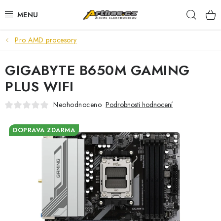
Přejít
Hleda
na
obsah
Pro AMD procesory
TELEFONY, TABLETY
GIGABYTE B650M GAMING
POČÍTAČE, NOTEBOOKY
PLUS WIFI
PRO HRÁČE
Neohodnoceno
Podrobnosti hodnocení
ELEKTRONIKA
DOPRAVA ZDARMA
PŘEDVÁDĚCÍ ELEKTRONIKA
SPOTŘEBIČE
DŮM