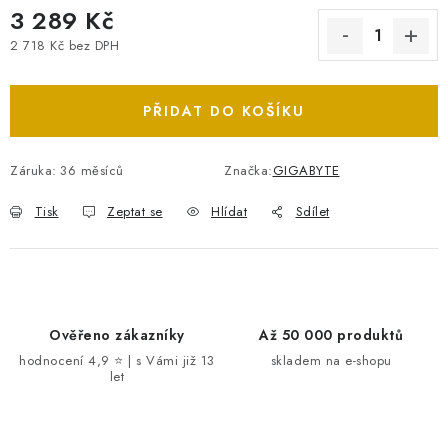
3 289 Kč
2 718 Kč bez DPH
Měrná cena:
PŘIDAT DO KOŠÍKU
Záruka
:
36 měsíců
Značka:
GIGABYTE
Tisk
Zeptat se
Hlídat
Sdílet
Ověřeno zákazníky
Až 50 000 produktů
hodnocení 4,9 ⭐ | s Vámi již 13
skladem na e-shopu
let