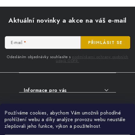
Z
á
Aktuální novinky a akce na váš e-mail
p
a
t
E-mail
PŘIHLÁSIT SE
í
Odesláním objednávky souhlasíte s
podmínkami ochrany osobních
údajů GDPR.
Informace pro vás
O NÁKUPU
Facebook
Používáme cookies, abychom Vám umožnili pohodlné
SERVIS
prohlížení webu a díky analýze provozu webu neustále
FIRMY, ŠKOLY, PARTNEŘI
zlepšovali jeho funkce, výkon a použitelnost.
Přihlášení