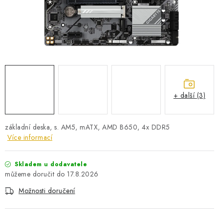
PRO KUTILY
VÝPRODEJ
O NÁKUPU
SERVIS
FIRMY, ŠKOLY, PARTNEŘI
ARTHAS MAGAZÍN
O NÁS
+ další (3)
základní deska, s. AM5, mATX, AMD B650, 4x DDR5
Více informací
Skladem u dodavatele
17.8.2026
Možnosti doručení