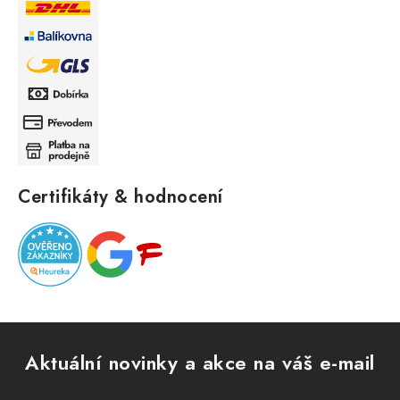
Certifikáty & hodnocení
Z
á
Aktuální novinky a akce na váš e-mail
p