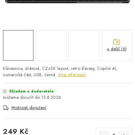
PRO KUTILY
VÝPRODEJ
O NÁKUPU
SERVIS
FIRMY, ŠKOLY, PARTNEŘI
ARTHAS MAGAZÍN
O NÁS
+ další (6)
Klávesnice, drátová, CZ+SK layout, retro klávesy, Copilot AI,
numerická část, USB, černá
Více informací
Skladem u dodavatele
13.8.2026
Možnosti doručení
249 Kč