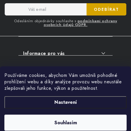
a
t
ODEBÍRAT
í
Odesláním objednávky souhlasíte s
podmínkami ochrany
osobních údajů GDPR.
Informace pro vás
O NÁKUPU
Facebook
Používáme cookies, abychom Vám umožnili pohodlné
SERVIS
prohlížení webu a díky analýze provozu webu neustále
FIRMY, ŠKOLY, PARTNEŘI
zlepšovali jeho funkce, výkon a použitelnost.
Přihlášení
ARTHAS MAGAZÍN
Nastavení
O NÁS
Nákupní košík
Souhlasím
Copyright 2026
ARTHAS.CZ
. Všechna práva vyhrazena.
0
KS /
0 KČ
Vytvořil Shoptet