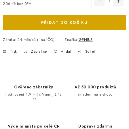
206 Kč bez DPH
Měrná cena:
PŘIDAT DO KOŠÍKU
Záruka
:
24 měsíců (i na IČO)
Značka:
GENIUS
Tisk
Zeptat se
Hlídat
Sdílet
Ověřeno zákazníky
Až 50 000 produktů
hodnocení 4,9 ⭐ | s Vámi již 13
skladem na e-shopu
let
Výdejní místa po celé ČR
Doprava zdarma