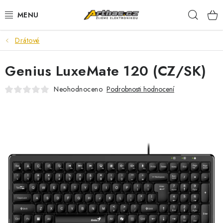
Přejít
Hleda
na
obsah
Drátové
TELEFONY, TABLETY
Genius LuxeMate 120 (CZ/SK)
POČÍTAČE, NOTEBOOKY
Neohodnoceno
Podrobnosti hodnocení
PRO HRÁČE
ELEKTRONIKA
PŘEDVÁDĚCÍ ELEKTRONIKA
SPOTŘEBIČE
DŮM