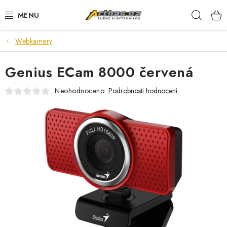
Přejít
Hleda
na
obsah
Webkamery
TELEFONY, TABLETY
Genius ECam 8000 červená
POČÍTAČE, NOTEBOOKY
Neohodnoceno
Podrobnosti hodnocení
PRO HRÁČE
ELEKTRONIKA
PŘEDVÁDĚCÍ ELEKTRONIKA
SPOTŘEBIČE
DŮM