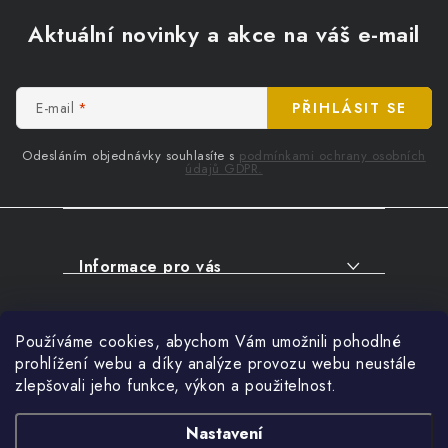
Z
á
Aktuální novinky a akce na váš e-mail
p
a
t
E-mail
PŘIHLÁSIT SE
í
Odesláním objednávky souhlasíte s
podmínkami ochrany osobních
údajů GDPR.
Informace pro vás
O NÁKUPU
Facebook
Používáme cookies, abychom Vám umožnili pohodlné
SERVIS
prohlížení webu a díky analýze provozu webu neustále
FIRMY, ŠKOLY, PARTNEŘI
zlepšovali jeho funkce, výkon a použitelnost.
Přihlášení
ARTHAS MAGAZÍN
E-mail
Nastavení