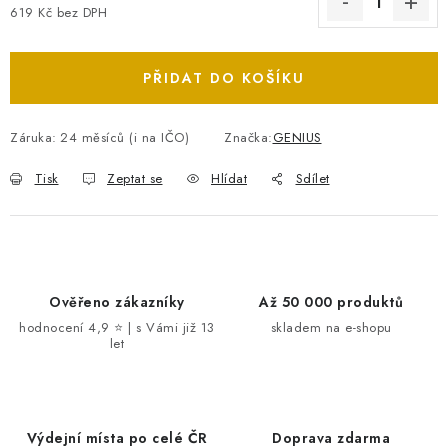
619 Kč bez DPH
Měrná cena:
PŘIDAT DO KOŠÍKU
Záruka
:
24 měsíců (i na IČO)
Značka:
GENIUS
Tisk
Zeptat se
Hlídat
Sdílet
Ověřeno zákazníky
Až 50 000 produktů
hodnocení 4,9 ⭐ | s Vámi již 13
skladem na e-shopu
let
Výdejní místa po celé ČR
Doprava zdarma