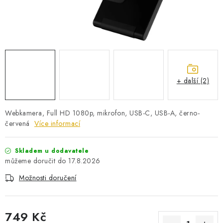
PRO KUTILY
VÝPRODEJ
O NÁKUPU
SERVIS
FIRMY, ŠKOLY, PARTNEŘI
ARTHAS MAGAZÍN
O NÁS
+ další (2)
Webkamera, Full HD 1080p, mikrofon, USB-C, USB-A, černo-
červená
Více informací
Skladem u dodavatele
17.8.2026
Možnosti doručení
749 Kč