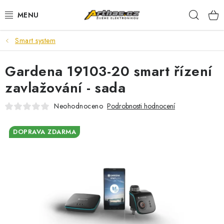
Přejít
Hleda
na
obsah
Smart system
TELEFONY, TABLETY
Gardena 19103-20 smart řízení
POČÍTAČE, NOTEBOOKY
zavlažování - sada
PRO HRÁČE
Neohodnoceno
Podrobnosti hodnocení
ELEKTRONIKA
DOPRAVA ZDARMA
PŘEDVÁDĚCÍ ELEKTRONIKA
SPOTŘEBIČE
DŮM