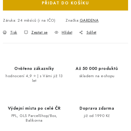
PŘIDAT DO KOŠÍKU
Záruka
:
24 měsíců (i na IČO)
Značka:
GARDENA
Tisk
Zeptat se
Hlídat
Sdílet
Ověřeno zákazníky
Až 50 000 produktů
hodnocení 4,9 ⭐ | s Vámi již 13
skladem na e-shopu
let
Výdejní místa po celé ČR
Doprava zdarma
PPL, GLS ParcelShop/Box,
již od 1990 Kč
Balíkovna