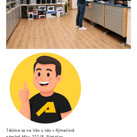
Těšíme se na Vás u nás v Rýmařově
náměstí Míru 221/8, Rýmařov