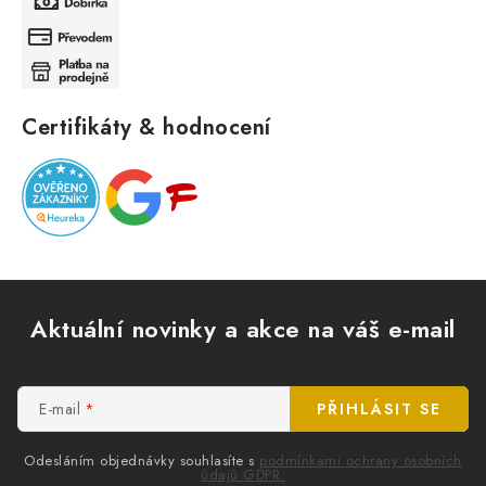
Certifikáty & hodnocení
Z
á
Aktuální novinky a akce na váš e-mail
p
a
t
E-mail
PŘIHLÁSIT SE
í
Odesláním objednávky souhlasíte s
podmínkami ochrany osobních
údajů GDPR.