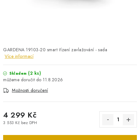
PRO KUTILY
VÝPRODEJ
O NÁKUPU
SERVIS
FIRMY, ŠKOLY, PARTNEŘI
ARTHAS MAGAZÍN
O NÁS
GARDENA 19103-20 smart řízení zavlažování - sada
Více informací
(2 ks)
Skladem
11.8.2026
Možnosti doručení
4 299 Kč
3 553 Kč bez DPH
Měrná cena: