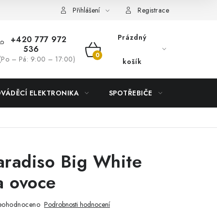
Přihlášení
Registrace
Prázdný
+420 777 972
536
NÁKUPNÍ
(Po – Pá: 9:00 – 17:00)
košík
KOŠÍK
DVÁDĚCÍ ELEKTRONIKA
SPOTŘEBIČE
DŮM
radiso Big White
a ovoce
eohodnoceno
Podrobnosti hodnocení