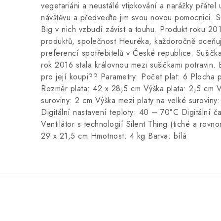
vegetariáni a neustálé vtipkování a narážky přátel
návštěvu a předveďte jim svou novou pomocnici. S
Big v nich vzbudí závist a touhu. Produkt roku 2
produktů, společnost Heuréka, každoročně oceňuj
preferencí spotřebitelů v České republice. Sušičk
rok 2016 stala královnou mezi sušičkami potravin. E
pro její koupi?? Parametry: Počet plat: 6 Plocha 
Rozměr plata: 42 x 28,5 cm Výška plata: 2,5 cm V
suroviny: 2 cm Výška mezi platy na velké surovin
Digitální nastavení teploty: 40 – 70°C Digitální 
Ventilátor s technologií Silent Thing (tiché a rov
29 x 21,5 cm Hmotnost: 4 kg Barva: bílá