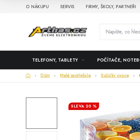
Přejít
O NÁKUPU
SERVIS
FIRMY, ŠKOLY, PARTNEŘI
na
obsah
TELEFONY, TABLETY
POČÍTAČE, NOTE
Domů
Dům
Malé spotřebiče
Sušičky ovoce
20 %