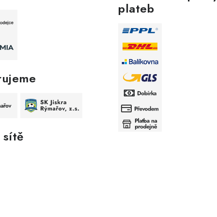
plateb
rujeme
 sítě