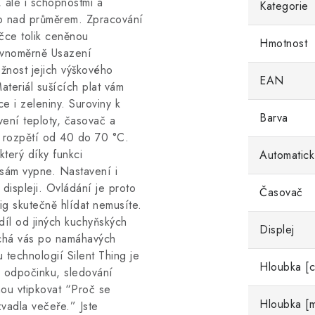
 ale i schopnostmi a
Kategorie
ko nad průměrem. Zpracování
ičce tolik ceněnou
Hmotnost
rovnoměrně Usazení
ožnost jejich výškového
EAN
ateriál sušících plat vám
 i zeleniny. Suroviny k
Barva
vení teploty, časovač a
v rozpětí od 40 do 70 °C.
terý díky funkci
Automatick
sám vypne. Nastavení i
displeji. Ovládání je proto
Časovač
g skutečně hlídat nemusíte.
díl od jiných kuchyňských
Displej
chá vás po namáhavých
 technologií Silent Thing je
Hloubka [
ři odpočinku, sledování
ou vtipkovat “Proč se
Hloubka [
vadla večeře.” Jste