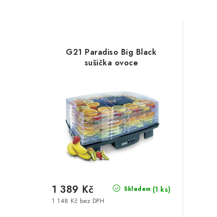
G21 Paradiso Big Black
sušička ovoce
1 389 Kč
(1 ks)
Skladem
1 148 Kč bez DPH