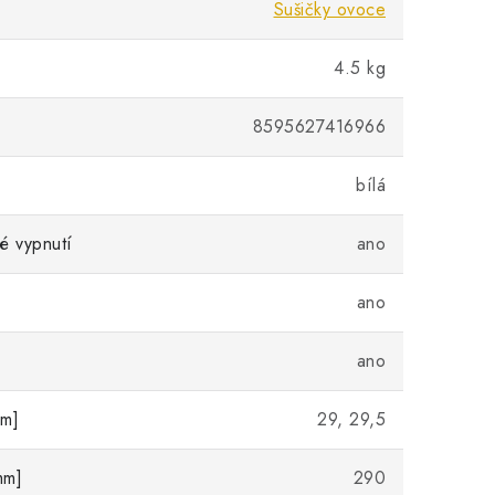
Sušičky ovoce
4.5 kg
8595627416966
bílá
é vypnutí
ano
ano
ano
cm]
29, 29,5
mm]
290