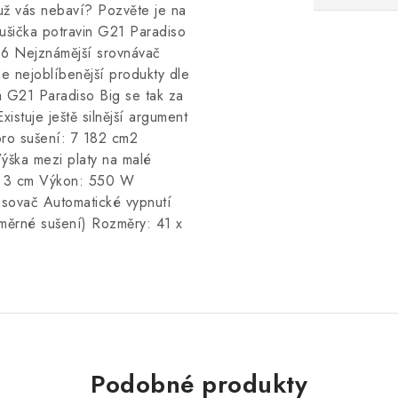
 už vás nebaví? Pozvěte je na
ušička potravin G21 Paradiso
016 Nejznámější srovnávač
e nejoblíbenější produkty dle
a G21 Paradiso Big se tak za
xistuje ještě silnější argument
pro sušení: 7 182 cm2
ýška mezi platy na malé
y: 3 cm Výkon: 550 W
časovač Automatické vypnutí
noměrné sušení) Rozměry: 41 x
Podobné produkty