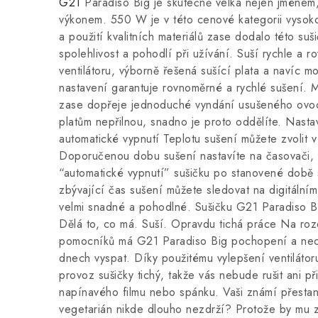
G21
Paradiso Big je skutečně velká nejen jménem,
výkonem. 550 W je v této cenové kategorii vyso
a použití kvalitních materiálů zase dodalo této suš
spolehlivost a pohodlí při užívání. Suší rychle a 
ventilátoru, výborně řešená sušící plata a navíc m
nastavení garantuje rovnoměrné a rychlé sušení. M
zase dopřeje jednoduché vyndání usušeného ovoce
platům nepřilnou, snadno je proto oddělíte. Nasta
automatické vypnutí Teplotu sušení můžete zvolit 
Doporučenou dobu sušení nastavíte na časovači, k
“automatické vypnutí” sušičku po stanovené době 
zbývající čas sušení můžete sledovat na digitálním 
velmi snadné a pohodlné. Sušičku G21 Paradiso Bi
Dělá to, co má. Suší. Opravdu tichá práce Na roz
pomocníků má G21 Paradiso Big pochopení a ne
dnech vyspat. Díky použitému vylepšení ventilátoru
provoz sušičky tichý, takže vás nebude rušit ani p
napínavého filmu nebo spánku. Vaši známí přestan
vegetarián nikde dlouho nezdrží? Protože by mu z