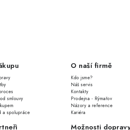
ákupu
O naší firmě
pravy
Kdo jsme?
tby
Náš servis
proces
Kontakty
od smlouvy
Prodejna - Rýmařov
ákupem
Názory a reference
 a spolupráce
Kariéra
rtneři
Možnosti dopravy