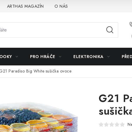
ARTHAS MAGAZÍN
O NÁS
BOOKY
PRO HRÁČE
ELEKTRONIKA
PŘE
G21 Paradiso Big White sušička ovoce
G21 Pa
sušičk
N