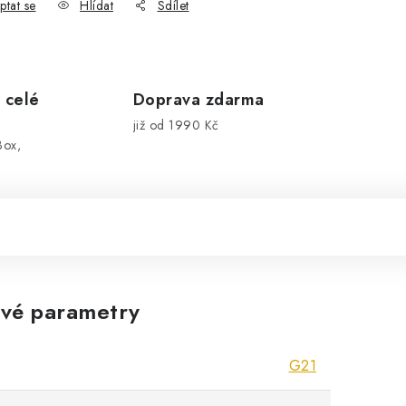
ptat se
Hlídat
Sdílet
 celé
Doprava zdarma
již od 1990 Kč
Box,
vé parametry
G21