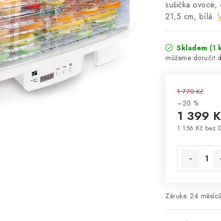
sušička ovoce, 
21,5 cm, bílá
Skladem
(1 
1 770 Kč
–20 %
1 399 
1 156 Kč bez 
Měrná cena
Záruka
:
24 měsíců