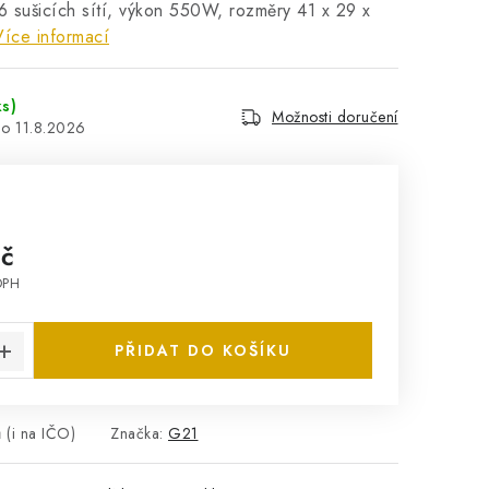
6 sušicích sítí, výkon 550W, rozměry 41 x 29 x
Více informací
ks)
Možnosti doručení
11.8.2026
Kč
DPH
:
PŘIDAT DO KOŠÍKU
 (i na IČO)
Značka:
G21