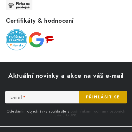
Certifikáty & hodnocení
Z
á
Aktuální novinky a akce na váš e-mail
p
a
t
E-mail
PŘIHLÁSIT SE
í
Odesláním objednávky souhlasíte s
podmínkami ochrany osobních
údajů GDPR.