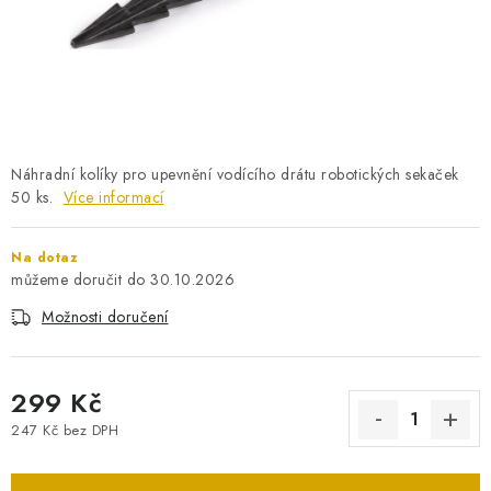
PRO KUTILY
VÝPRODEJ
O NÁKUPU
SERVIS
FIRMY, ŠKOLY, PARTNEŘI
ARTHAS MAGAZÍN
O NÁS
Náhradní kolíky pro upevnění vodícího drátu robotických sekaček
50 ks.
Více informací
Na dotaz
30.10.2026
Možnosti doručení
299 Kč
247 Kč bez DPH
Měrná cena: