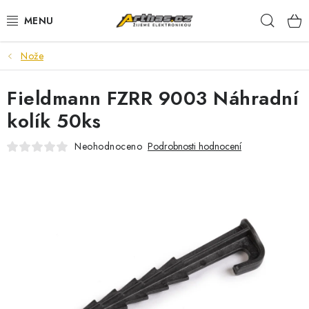
Přejít
Hleda
na
obsah
Nože
TELEFONY, TABLETY
Fieldmann FZRR 9003 Náhradní
POČÍTAČE, NOTEBOOKY
kolík 50ks
PRO HRÁČE
Neohodnoceno
Podrobnosti hodnocení
ELEKTRONIKA
PŘEDVÁDĚCÍ ELEKTRONIKA
SPOTŘEBIČE
DŮM