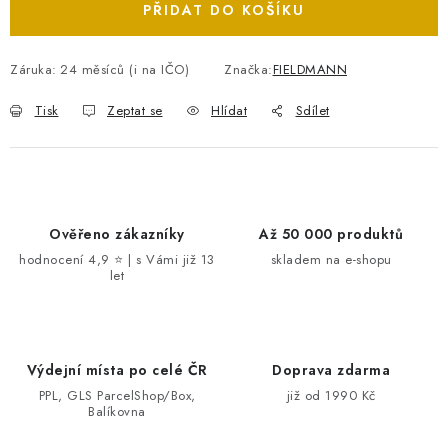
PŘIDAT DO KOŠÍKU
Záruka
:
24 měsíců (i na IČO)
Značka:
FIELDMANN
Tisk
Zeptat se
Hlídat
Sdílet
Ověřeno zákazníky
Až 50 000 produktů
hodnocení 4,9 ⭐ | s Vámi již 13
skladem na e-shopu
let
Výdejní místa po celé ČR
Doprava zdarma
PPL, GLS ParcelShop/Box,
již od 1990 Kč
Balíkovna