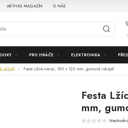
ARTHAS MAGAZÍN
O NÁS
BOOKY
PRO HRÁČE
ELEKTRONIKA
PŘE
é nářadí
Festa Lžíce nerez, 180 x 120 mm, gumová rukojeť
Festa Lží
mm, gumo
Neohodn