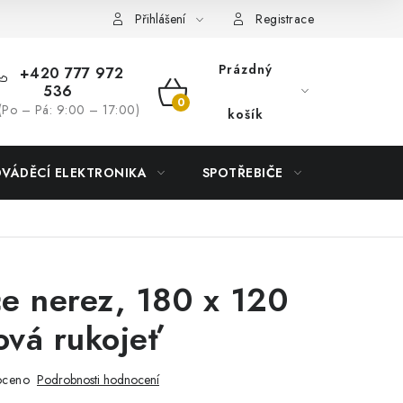
Přihlášení
Registrace
Prázdný
+420 777 972
536
NÁKUPNÍ
(Po – Pá: 9:00 – 17:00)
košík
KOŠÍK
DVÁDĚCÍ ELEKTRONIKA
SPOTŘEBIČE
DŮM
ce nerez, 180 x 120
vá rukojeť
oceno
Podrobnosti hodnocení