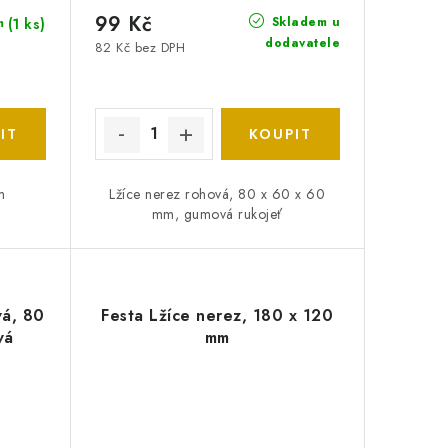
99 Kč
Skladem u
(1 ks)
m
dodavatele
82 Kč bez DPH
m
Lžíce nerez rohová, 80 x 60 x 60
mm, gumová rukojeť
vá, 80
Festa Lžíce nerez, 180 x 120
vá
mm