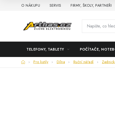
Přejít
O NÁKUPU
SERVIS
FIRMY, ŠKOLY, PARTNEŘI
na
obsah
TELEFONY, TABLETY
POČÍTAČE, NOTE
Domů
Pro kutily
Dílna
Ruční nářadí
Zednick