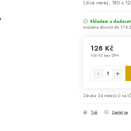
Lžíce nerez, 180 x 1
Skladem u dodavat
17.8.
128 Kč
106 Kč bez DPH
Měrná cena:
Záruka
:
24 měsíců (i na I
Tisk
Zeptat se