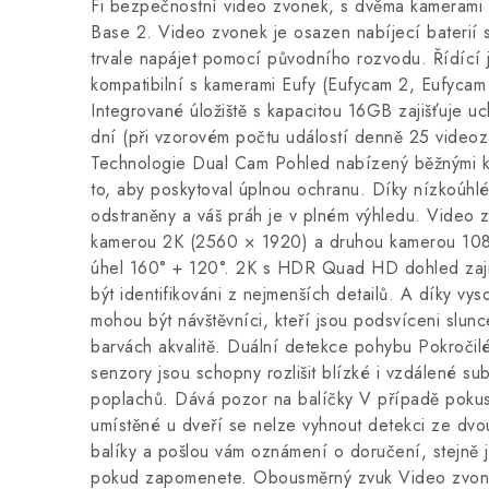
Fi bezpečnostní video zvonek, s dvěma kamerami 
Base 2. Video zvonek je osazen nabíjecí baterií s 
trvale napájet pomocí původního rozvodu. Řídící
kompatibilní s kamerami Eufy (Eufycam 2, Eufycam
Integrované úložiště s kapacitou 16GB zajišťuje 
dní (při vzorovém počtu událostí denně 25 video
Technologie Dual Cam Pohled nabízený běžnými k
to, aby poskytoval úplnou ochranu. Díky nízkoúhlé
odstraněny a váš práh je v plném výhledu. Video 
kamerou 2K (2560 × 1920) a druhou kamerou 10
úhel 160° + 120°. 2K s HDR Quad HD dohled zajiš
být identifikováni z nejmenších detailů. A díky 
mohou být návštěvníci, kteří jsou podsvíceni slun
barvách akvalitě. Duální detekce pohybu Pokroči
senzory jsou schopny rozlišit blízké i vzdálené su
poplachů. Dává pozor na balíčky V případě pokus
umístěné u dveří se nelze vyhnout detekci ze dvo
balíky a pošlou vám oznámení o doručení, stejně 
pokud zapomenete. Obousměrný zvuk Video zvone