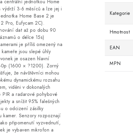
a centrální jednotkou Home
výdrží 3-6 měsíců a lze jej i
Kategorie
 jednotka Home Base 2 je
 2 Pro, Eufycam 2C).
uchování dat až po dobu 90
Hmotnost
záznamů o délce 15s)
amerami je příliš omezený na
EAN
 kameře jsou slepé úhly
zvonek je osazen hlavní
MPN
80p (1600 × ?1200). Zorný
ťuje, že návštěvníci mohou
vysokému dynamickému rozsahu
cem, viděni v dokonalých
lé PIR a radarové pohybové
bjekty a snížit 95% falešných
u o odcizení zásilky
u kamer. Senzory rozpoznají
jako připomenutí vyzvednutí,
k je vybaven mikrofon a