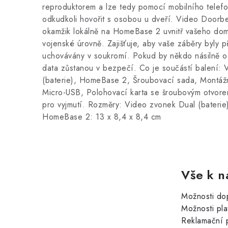
reproduktorem a lze tedy pomocí mobilního telefon
odkudkoli hovořit s osobou u dveří. Video Doorbel
okamžik lokálně na HomeBase 2 uvnitř vašeho dom
vojenské úrovně. Zajišťuje, aby vaše záběry byly p
uchovávány v soukromí. Pokud by někdo násilně od
data zůstanou v bezpečí. Co je součástí balení: 
(baterie), HomeBase 2, Šroubovací sada, Montážn
Micro-USB, Polohovací karta se šroubovým otvorem
pro vyjmutí. Rozměry: Video zvonek Dual (baterie
HomeBase 2: 13 x 8,4 x 8,4 cm
Vše k n
Možnosti do
Možnosti pla
Reklamační 