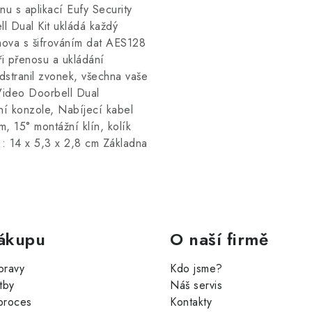
u s aplikací Eufy Security
l Dual Kit ukládá každý
ova s šifrováním dat AES128
ři přenosu a ukládání
stranil zvonek, všechna vaše
Video Doorbell Dual
í konzole, Nabíjecí kabel
, 15° montážní klín, kolík
): 14 x 5,3 x 2,8 cm Základna
ákupu
O naší firmě
pravy
Kdo jsme?
tby
Náš servis
proces
Kontakty