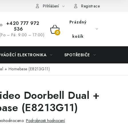
Přihlášení
Registrace
Prázdný
+420 777 972
536
NÁKUPNÍ
(Po – Pá: 9:00 – 17:00)
košík
KOŠÍK
DVÁDĚCÍ ELEKTRONIKA
SPOTŘEBIČE
DŮM
ual + Homebase (E8213G11)
ideo Doorbell Dual +
ase (E8213G11)
eohodnoceno
Podrobnosti hodnocení