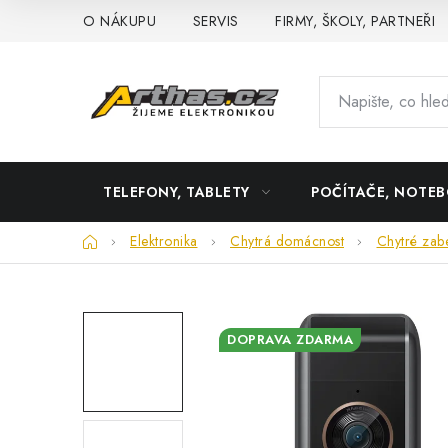
Přejít
O NÁKUPU
SERVIS
FIRMY, ŠKOLY, PARTNEŘI
na
obsah
TELEFONY, TABLETY
POČÍTAČE, NOTE
Domů
Elektronika
Chytrá domácnost
Chytré zab
DOPRAVA ZDARMA