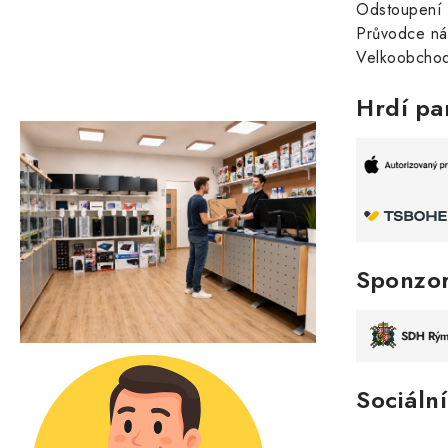
Odstoupení 
Průvodce n
Velkoobchod
Hrdí pa
Sponzo
Sociální