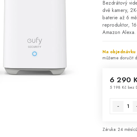
Bezdrátový vid
dvě kamery, 2K
baterie až 6 mě
reproduktor, 1
Amazon Alexa
Na objednávku
6 290 
5 198 Kč bez 
Měrná cena
Záruka
:
24 měsíc