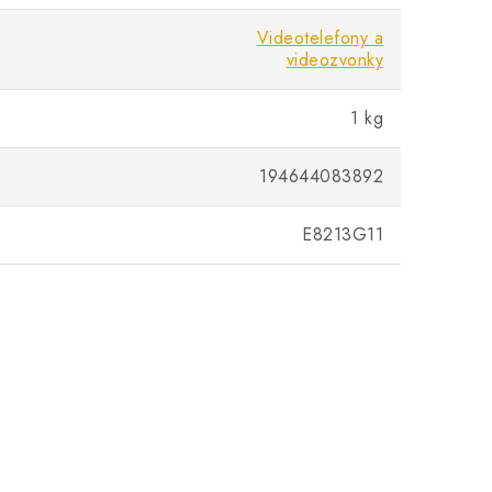
Videotelefony a
videozvonky
1 kg
194644083892
E8213G11