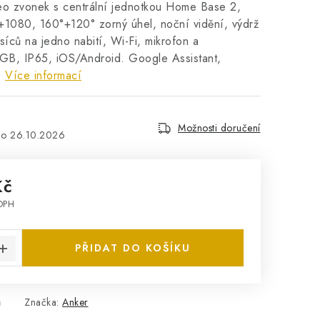
eo zvonek s centrální jednotkou Home Base 2,
+1080, 160°+120° zorný úhel, noční vidění, výdrž
síců na jedno nabití, Wi-Fi, mikrofon a
6GB, IP65, iOS/Android. Google Assistant,
.
Více informací
Možnosti doručení
26.10.2026
Kč
DPH
:
PŘIDAT DO KOŠÍKU
ů
Značka:
Anker