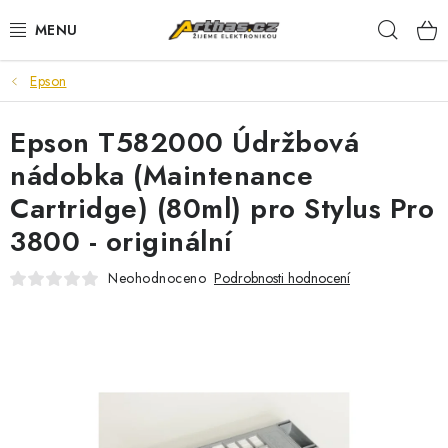
Přejít
Hleda
na
obsah
Epson
TELEFONY, TABLETY
Epson T582000 Údržbová
POČÍTAČE, NOTEBOOKY
nádobka (Maintenance
PRO HRÁČE
Cartridge) (80ml) pro Stylus Pro
3800 - originální
ELEKTRONIKA
Neohodnoceno
Podrobnosti hodnocení
PŘEDVÁDĚCÍ ELEKTRONIKA
SPOTŘEBIČE
DŮM