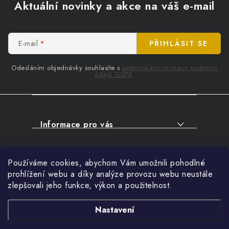
á
Aktuální novinky a akce na váš e-mail
p
a
t
E-mail
PŘIHLÁSIT SE
í
Odesláním objednávky souhlasíte s
podmínkami ochrany osobních
údajů GDPR.
Informace pro vás
O NÁKUPU
Facebook
Používáme cookies, abychom Vám umožnili pohodlné
SERVIS
prohlížení webu a díky analýze provozu webu neustále
FIRMY, ŠKOLY, PARTNEŘI
zlepšovali jeho funkce, výkon a použitelnost.
Přihlášení
ARTHAS MAGAZÍN
E-mail
Nastavení
O NÁS
Nákupní košík