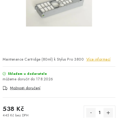
PRO KUTILY
VÝPRODEJ
O NÁKUPU
SERVIS
FIRMY, ŠKOLY, PARTNEŘI
ARTHAS MAGAZÍN
O NÁS
Maintenance Cartridge (80ml) k Stylus Pro 3800
Více informací
Skladem u dodavatele
17.8.2026
Možnosti doručení
538 Kč
445 Kč bez DPH