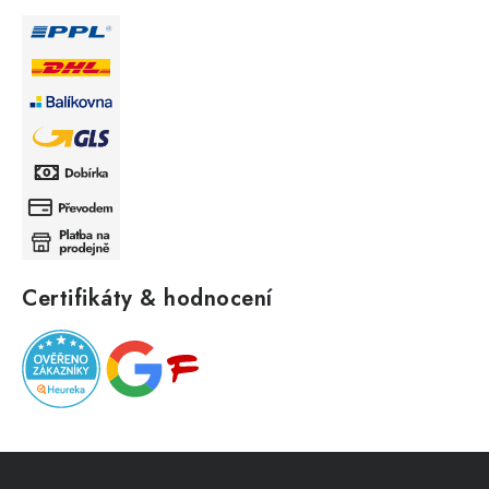
Certifikáty & hodnocení
Z