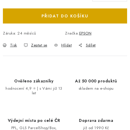
Měrná cena:
PŘIDAT DO KOŠÍKU
Záruka
:
24 měsíců
Značka:
EPSON
Tisk
Zeptat se
Hlídat
Sdílet
Ověřeno zákazníky
Až 50 000 produktů
hodnocení 4,9 ⭐ | s Vámi již 13
skladem na e-shopu
let
Výdejní místa po celé ČR
Doprava zdarma
PPL, GLS ParcelShop/Box,
již od 1990 Kč