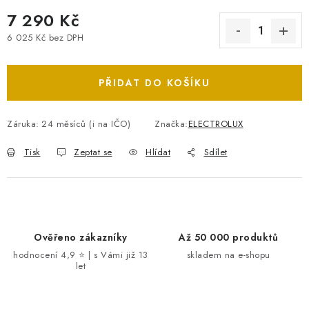
7 290 Kč
6 025 Kč bez DPH
Měrná cena:
PŘIDAT DO KOŠÍKU
Záruka
:
24 měsíců (i na IČO)
Značka:
ELECTROLUX
Tisk
Zeptat se
Hlídat
Sdílet
Ověřeno zákazníky
Až 50 000 produktů
hodnocení 4,9 ⭐ | s Vámi již 13
skladem na e-shopu
let