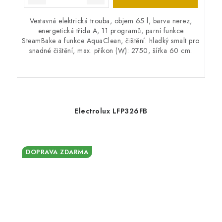
Vestavná elektrická trouba, objem 65 l, barva nerez,
energetická třída A, 11 programů, parní funkce
SteamBake a funkce AquaClean, čištění: hladký smalt pro
snadné čištění, max. příkon (W): 2750, šířka 60 cm.
Electrolux LFP326FB
DOPRAVA ZDARMA