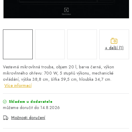
PRO KUTILY
VÝPRODEJ
O NÁKUPU
SERVIS
FIRMY, ŠKOLY, PARTNEŘI
ARTHAS MAGAZÍN
O NÁS
+ další (1)
Vestavná mikrovlnná trouba, objem 20 l, barva černá, výkon
mikrovlnného ohřevu: 700 W, 5 stupňů výkonu, mechanické
ovládání, výška 38,8 cm, šířka 59,5 cm, hloubka 34,7 cm.
Více informací
Skladem u dodavatele
14.8.2026
Možnosti doručení