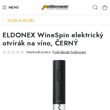
Přejít
Hleda
na
obsah
Vývrtky a otvíráky
TELEFONY, TABLETY
ELDONEX WineSpin elektrický
POČÍTAČE, NOTEBOOKY
otvírák na víno, ČERNÝ
PRO HRÁČE
Neohodnoceno
Podrobnosti hodnocení
ELEKTRONIKA
PŘEDVÁDĚCÍ ELEKTRONIKA
SPOTŘEBIČE
DŮM