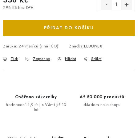
296 Kč bez DPH
Měrná cena:
PŘIDAT DO KOŠÍKU
Záruka
:
24 měsíců (i na IČO)
Značka:
ELDONEX
Tisk
Zeptat se
Hlídat
Sdílet
Ověřeno zákazníky
Až 50 000 produktů
hodnocení 4,9 ⭐ | s Vámi již 13
skladem na e-shopu
let