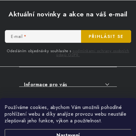
Z
á
Aktuální novinky a akce na váš e-mail
p
a
t
E-mail
PŘIHLÁSIT SE
í
Odesláním objednávky souhlasíte s
podmínkami ochrany osobních
údajů GDPR.
Informace pro vás
O NÁKUPU
Facebook
Používáme cookies, abychom Vám umožnili pohodlné
SERVIS
prohlížení webu a díky analýze provozu webu neustále
FIRMY, ŠKOLY, PARTNEŘI
zlepšovali jeho funkce, výkon a použitelnost.
Přihlášení
ARTHAS MAGAZÍN
E-mail
Nastavení