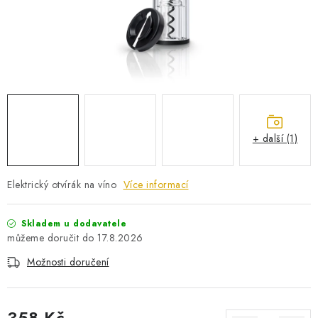
PRO KUTILY
VÝPRODEJ
O NÁKUPU
SERVIS
FIRMY, ŠKOLY, PARTNEŘI
ARTHAS MAGAZÍN
O NÁS
+ další (1)
Elektrický otvírák na víno
Více informací
Skladem u dodavatele
17.8.2026
Možnosti doručení
358 Kč