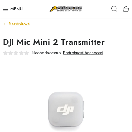
Přejít
Hleda
na
obsah
Bezdrátové
TELEFONY, TABLETY
DJI Mic Mini 2 Transmitter
POČÍTAČE, NOTEBOOKY
Neohodnoceno
Podrobnosti hodnocení
PRO HRÁČE
ELEKTRONIKA
PŘEDVÁDĚCÍ ELEKTRONIKA
SPOTŘEBIČE
DŮM