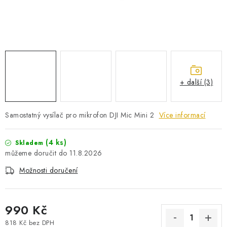
PRO KUTILY
VÝPRODEJ
O NÁKUPU
SERVIS
FIRMY, ŠKOLY, PARTNEŘI
ARTHAS MAGAZÍN
O NÁS
+ další (3)
Samostatný vysílač pro mikrofon DJI Mic Mini 2
Více informací
(4 ks)
Skladem
11.8.2026
Možnosti doručení
990 Kč
818 Kč bez DPH