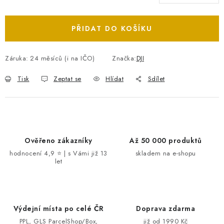
Měrná cena:
PŘIDAT DO KOŠÍKU
Záruka
:
24 měsíců (i na IČO)
Značka:
DJI
Tisk
Zeptat se
Hlídat
Sdílet
Ověřeno zákazníky
Až 50 000 produktů
hodnocení 4,9 ⭐ | s Vámi již 13
skladem na e-shopu
let
Výdejní místa po celé ČR
Doprava zdarma
PPL, GLS ParcelShop/Box,
již od 1990 Kč