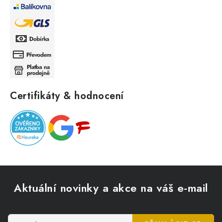
Certifikáty & hodnocení
Z
á
Aktuální novinky a akce na váš e-mail
p
a