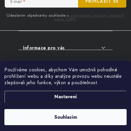
t
E-mail
PŘIHLÁSIT SE
í
Odesláním objednávky souhlasíte s
podmínkami ochrany osobních
údajů GDPR.
Informace pro vás
O NÁKUPU
Facebook
Používáme cookies, abychom Vám umožnili pohodlné
SERVIS
prohlížení webu a díky analýze provozu webu neustále
FIRMY, ŠKOLY, PARTNEŘI
zlepšovali jeho funkce, výkon a použitelnost.
Přihlášení
ARTHAS MAGAZÍN
E-mail
Nastavení
O NÁS
Nákupní košík
Souhlasím
Copyright 2026
ARTHAS.CZ
. Všechna práva vyhrazena.
0
KS /
0 KČ
Vytvořil Shoptet
Heslo