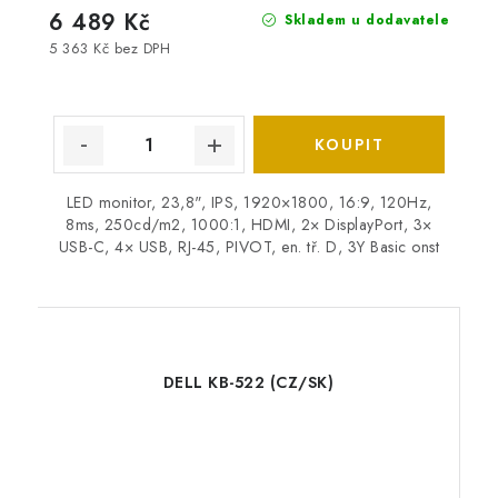
6 489 Kč
Skladem u dodavatele
5 363 Kč bez DPH
LED monitor, 23,8", IPS, 1920×1800, 16:9, 120Hz,
8ms, 250cd/m2, 1000:1, HDMI, 2× DisplayPort, 3×
USB-C, 4× USB, RJ-45, PIVOT, en. tř. D, 3Y Basic onst
DELL KB-522 (CZ/SK)