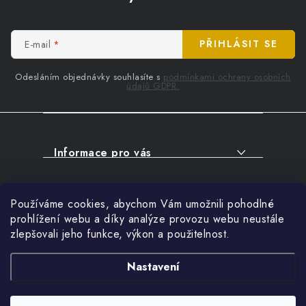
p
a
t
E-mail
PŘIHLÁSIT SE
í
Odesláním objednávky souhlasíte s
podmínkami ochrany osobních
údajů GDPR.
Informace pro vás
O NÁKUPU
Facebook
Používáme cookies, abychom Vám umožnili pohodlné
SERVIS
prohlížení webu a díky analýze provozu webu neustále
FIRMY, ŠKOLY, PARTNEŘI
zlepšovali jeho funkce, výkon a použitelnost.
Přihlášení
ARTHAS MAGAZÍN
E-mail
Nastavení
O NÁS
Nákupní košík