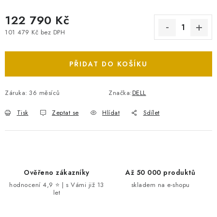
122 790 Kč
101 479 Kč bez DPH
Měrná cena:
PŘIDAT DO KOŠÍKU
Záruka
:
36 měsíců
Značka:
DELL
Tisk
Zeptat se
Hlídat
Sdílet
Ověřeno zákazníky
Až 50 000 produktů
hodnocení 4,9 ⭐ | s Vámi již 13
skladem na e-shopu
let