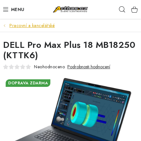
Přejít
Hleda
na
obsah
Pracovní a kancelářské
TELEFONY, TABLETY
DELL Pro Max Plus 18 MB18250
POČÍTAČE, NOTEBOOKY
(KTTK6)
PRO HRÁČE
Neohodnoceno
Podrobnosti hodnocení
ELEKTRONIKA
DOPRAVA ZDARMA
PŘEDVÁDĚCÍ ELEKTRONIKA
SPOTŘEBIČE
DŮM