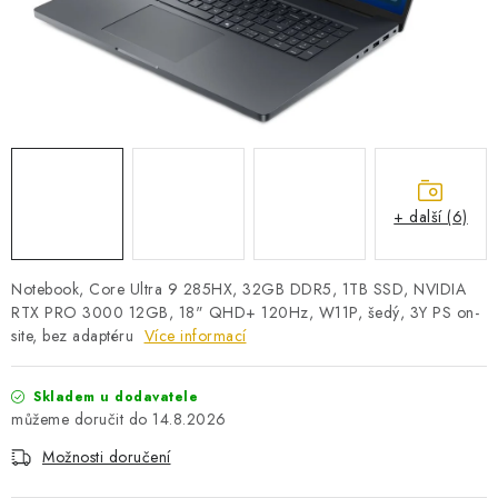
PRO KUTILY
VÝPRODEJ
O NÁKUPU
SERVIS
FIRMY, ŠKOLY, PARTNEŘI
ARTHAS MAGAZÍN
O NÁS
+ další (6)
Notebook, Core Ultra 9 285HX, 32GB DDR5, 1TB SSD, NVIDIA
RTX PRO 3000 12GB, 18" QHD+ 120Hz, W11P, šedý, 3Y PS on-
site, bez adaptéru
Více informací
Skladem u dodavatele
14.8.2026
Možnosti doručení