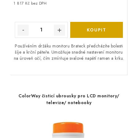
1 817 Kč bez DPH
Používáním držáku monitoru Brateck předcházíte bolesti
šíje a krční páteře. Umožňuje snadné nastavení monitoru
na úroveň očí, čím zmírňuje svalové napětí ramen a krku.
ColorWay čisticí ubrousky pro LCD monitory/
televize/ notebooky