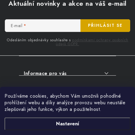
á
Aktuální novinky a akce na váš e-mail
p
a
t
E-mail
PŘIHLÁSIT SE
í
Odesláním objednávky souhlasíte s
podmínkami ochrany osobních
údajů GDPR.
Informace pro vás
O NÁKUPU
Facebook
Používáme cookies, abychom Vám umožnili pohodlné
SERVIS
prohlížení webu a díky analýze provozu webu neustále
FIRMY, ŠKOLY, PARTNEŘI
zlepšovali jeho funkce, výkon a použitelnost.
Přihlášení
ARTHAS MAGAZÍN
E-mail
Nastavení
O NÁS
Nákupní košík