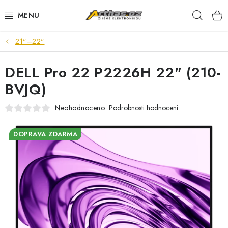
Přejít
Hleda
na
obsah
21"–22"
TELEFONY, TABLETY
DELL Pro 22 P2226H 22" (210-
POČÍTAČE, NOTEBOOKY
BVJQ)
PRO HRÁČE
Neohodnoceno
Podrobnosti hodnocení
ELEKTRONIKA
DOPRAVA ZDARMA
PŘEDVÁDĚCÍ ELEKTRONIKA
SPOTŘEBIČE
DŮM