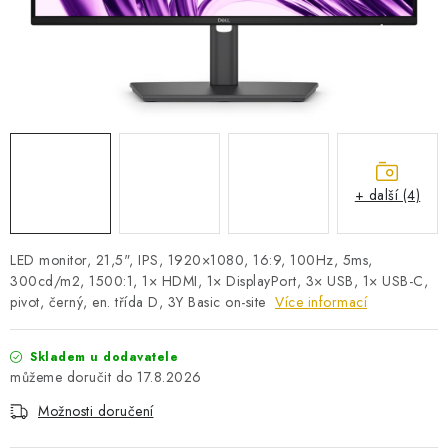
PRO KUTILY
VÝPRODEJ
O NÁKUPU
SERVIS
FIRMY, ŠKOLY, PARTNEŘI
ARTHAS MAGAZÍN
O NÁS
+ další (4)
LED monitor, 21,5", IPS, 1920×1080, 16:9, 100Hz, 5ms,
300cd/m2, 1500:1, 1× HDMI, 1× DisplayPort, 3× USB, 1× USB-C,
pivot, černý, en. třída D, 3Y Basic on-site
Více informací
Skladem u dodavatele
17.8.2026
Možnosti doručení