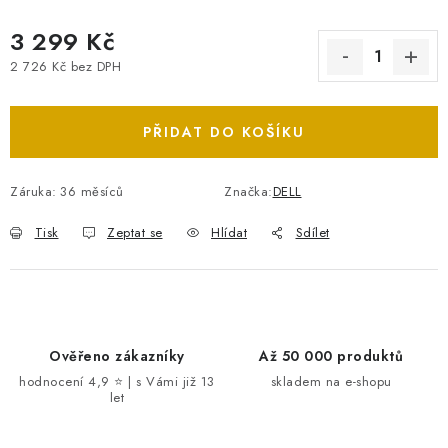
3 299 Kč
2 726 Kč bez DPH
Měrná cena:
PŘIDAT DO KOŠÍKU
Záruka
:
36 měsíců
Značka:
DELL
Tisk
Zeptat se
Hlídat
Sdílet
Ověřeno zákazníky
Až 50 000 produktů
hodnocení 4,9 ⭐ | s Vámi již 13
skladem na e-shopu
let