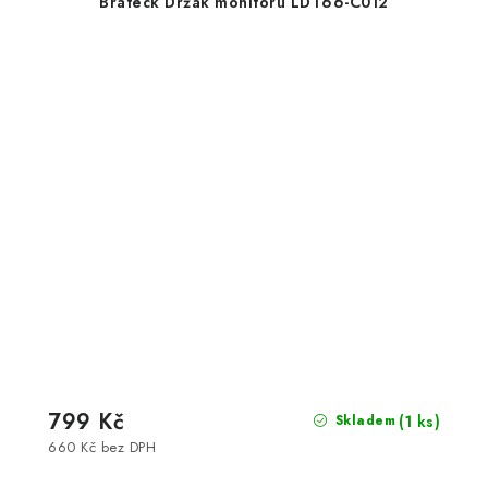
Brateck Držák monitoru LDT66-C012
799 Kč
(1 ks)
Skladem
660 Kč bez DPH