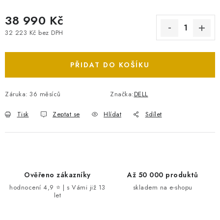
38 990 Kč
32 223 Kč bez DPH
Měrná cena:
PŘIDAT DO KOŠÍKU
Záruka
:
36 měsíců
Značka:
DELL
Tisk
Zeptat se
Hlídat
Sdílet
Ověřeno zákazníky
Až 50 000 produktů
hodnocení 4,9 ⭐ | s Vámi již 13
skladem na e-shopu
let