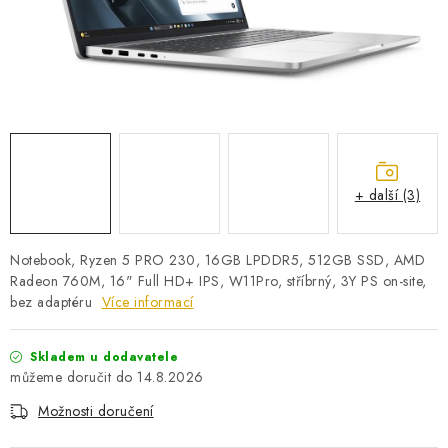
PRO KUTILY
VÝPRODEJ
O NÁKUPU
SERVIS
FIRMY, ŠKOLY, PARTNEŘI
ARTHAS MAGAZÍN
O NÁS
+ další (3)
Notebook, Ryzen 5 PRO 230, 16GB LPDDR5, 512GB SSD, AMD
Radeon 760M, 16" Full HD+ IPS, W11Pro, stříbrný, 3Y PS on-site,
bez adaptéru
Více informací
Skladem u dodavatele
14.8.2026
Možnosti doručení