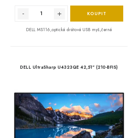
DELL MS116,optická drátová USB myš,černá
DELL UltraSharp U4323QE 42,51" (210-BFIS)