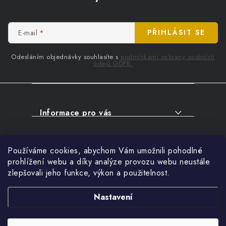
p
a
t
E-mail
PŘIHLÁSIT SE
í
Odesláním objednávky souhlasíte s
podmínkami ochrany osobních
údajů GDPR.
Informace pro vás
O NÁKUPU
Facebook
Používáme cookies, abychom Vám umožnili pohodlné
SERVIS
prohlížení webu a díky analýze provozu webu neustále
FIRMY, ŠKOLY, PARTNEŘI
zlepšovali jeho funkce, výkon a použitelnost.
Přihlášení
ARTHAS MAGAZÍN
E-mail
Nastavení
O NÁS
Nákupní košík