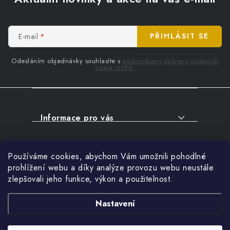
p
a
t
E-mail
PŘIHLÁSIT SE
í
Odesláním objednávky souhlasíte s
podmínkami ochrany osobních
údajů GDPR.
Informace pro vás
O NÁKUPU
Facebook
Používáme cookies, abychom Vám umožnili pohodlné
SERVIS
prohlížení webu a díky analýze provozu webu neustále
FIRMY, ŠKOLY, PARTNEŘI
zlepšovali jeho funkce, výkon a použitelnost.
Přihlášení
ARTHAS MAGAZÍN
E-mail
Nastavení
O NÁS
Nákupní košík