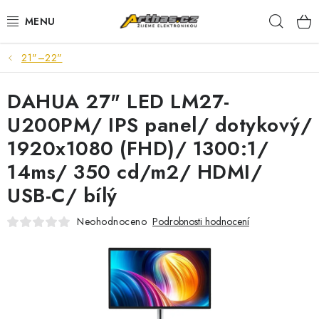
Přejít
Hleda
na
obsah
21"–22"
TELEFONY, TABLETY
DAHUA 27" LED LM27-
POČÍTAČE, NOTEBOOKY
U200PM/ IPS panel/ dotykový/
PRO HRÁČE
1920x1080 (FHD)/ 1300:1/
14ms/ 350 cd/m2/ HDMI/
ELEKTRONIKA
USB-C/ bílý
PŘEDVÁDĚCÍ ELEKTRONIKA
Neohodnoceno
Podrobnosti hodnocení
SPOTŘEBIČE
DŮM