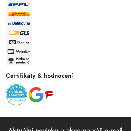
Certifikáty & hodnocení
Z
á
Aktuální novinky a akce na váš e-mail