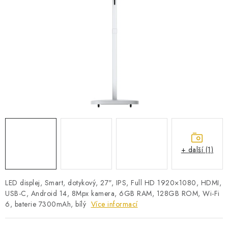
PRO KUTILY
VÝPRODEJ
O NÁKUPU
SERVIS
FIRMY, ŠKOLY, PARTNEŘI
ARTHAS MAGAZÍN
O NÁS
+ další (1)
LED displej, Smart, dotykový, 27", IPS, Full HD 1920×1080, HDMI,
USB-C, Android 14, 8Mpx kamera, 6GB RAM, 128GB ROM, Wi-Fi
6, baterie 7300mAh, bílý
Více informací