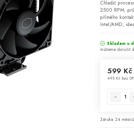
Chladič proces
2500 RPM, průt
přímého kontak
Intel/AMD, ide
Skladem u d
599 Kč
495 Kč bez D
Měrná cena
Záruka
:
24 měsíců