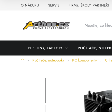
Přejít
O NÁKUPU
SERVIS
FIRMY, ŠKOLY, PARTNEŘI
na
obsah
TELEFONY, TABLETY
POČÍTAČE, NOTE
Domů
Počítače, notebooky
PC komponenty
Chla