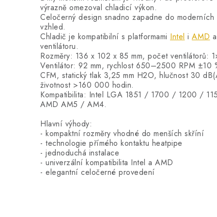
výrazně omezoval chladicí výkon.
Celočerný design snadno zapadne do moderních s
vzhled.
Chladič je kompatibilní s platformami
Intel
i
AMD
a
ventilátoru.
Rozměry: 136 x 102 x 85 mm, počet ventilátorů: 1
Ventilátor: 92 mm, rychlost 650–2500 RPM ±10 
CFM, statický tlak 3,25 mm H2O, hlučnost 30 dB
životnost >160 000 hodin.
Kompatibilita: Intel LGA 1851 / 1700 / 1200 / 11
AMD AM5 / AM4.
Hlavní výhody:
- kompaktní rozměry vhodné do menších skříní
- technologie přímého kontaktu heatpipe
- jednoduchá instalace
- univerzální kompatibilita Intel a AMD
- elegantní celočerné provedení