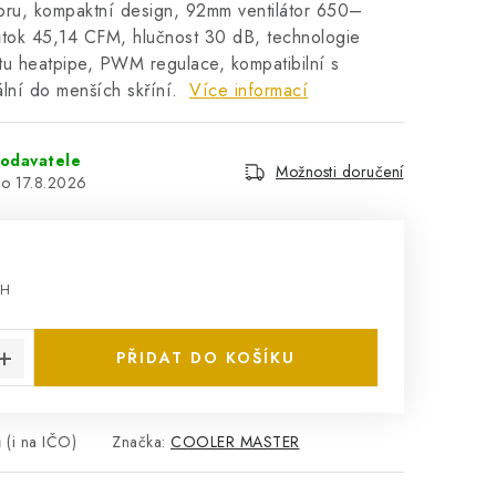
oru, kompaktní design, 92mm ventilátor 650–
ok 45,14 CFM, hlučnost 30 dB, technologie
tu heatpipe, PWM regulace, kompatibilní s
ální do menších skříní.
Více informací
odavatele
Možnosti doručení
17.8.2026
PH
:
PŘIDAT DO KOŠÍKU
 (i na IČO)
Značka:
COOLER MASTER