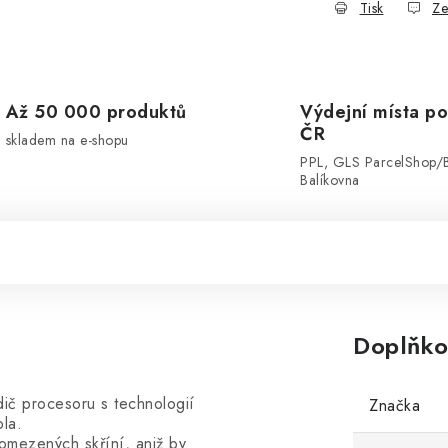
Tisk
Ze
Až 50 000 produktů
Výdejní místa po
ČR
skladem na e-shopu
PPL, GLS ParcelShop/
Balíkovna
Doplňko
ič procesoru s technologií
Značka
la.
omezených skříní, aniž by