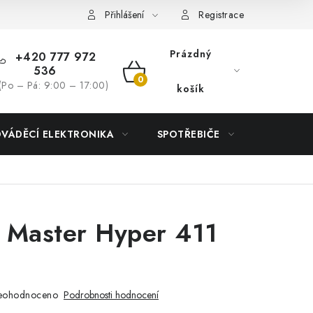
Přihlášení
Registrace
Prázdný
+420 777 972
536
NÁKUPNÍ
(Po – Pá: 9:00 – 17:00)
košík
KOŠÍK
DVÁDĚCÍ ELEKTRONIKA
SPOTŘEBIČE
DŮM
 Master Hyper 411
eohodnoceno
Podrobnosti hodnocení