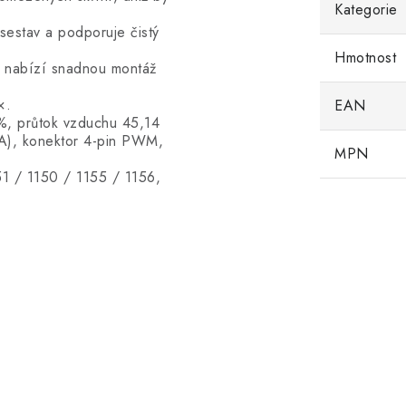
Kategorie
estav a podporuje čistý
Hmotnost
 nabízí snadnou montáž
×.
EAN
%, průtok vzduchu 45,14
(A), konektor 4-pin PWM,
MPN
51 / 1150 / 1155 / 1156,