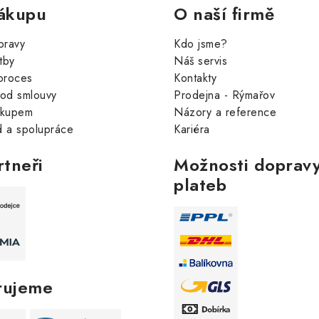
ákupu
O naší firmě
pravy
Kdo jsme?
tby
Náš servis
proces
Kontakty
od smlouvy
Prodejna - Rýmařov
ákupem
Názory a reference
 a spolupráce
Kariéra
rtneři
Možnosti dopravy
plateb
rujeme