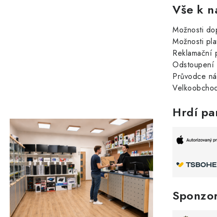
Vše k n
Možnosti do
Možnosti pla
Reklamační 
Odstoupení 
Průvodce n
Velkoobchod
Hrdí pa
Sponzo