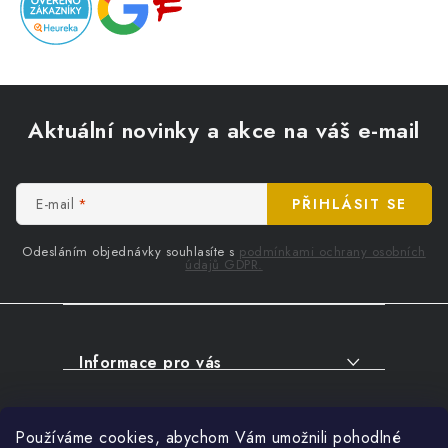
Z
á
Aktuální novinky a akce na váš e-mail
p
a
t
E-mail
PŘIHLÁSIT SE
í
Odesláním objednávky souhlasíte s
podmínkami ochrany osobních
údajů GDPR.
Informace pro vás
O NÁKUPU
Facebook
Používáme cookies, abychom Vám umožnili pohodlné
SERVIS