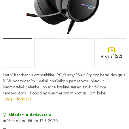
PRO KUTILY
VÝPRODEJ
O NÁKUPU
SERVIS
FIRMY, ŠKOLY, PARTNEŘI
ARTHAS MAGAZÍN
O NÁS
+ další (22)
Herní headset • Kompatibilita: PC/Xbox/PS4 • Stylový herní design s
RGB podsvícením • Velké náušníky s paměťovou pěnou •
Nastavitelná čelenka • Vysoce kvalitní stereo zvuk • 50mm
reproduktory • Pohodlný všesměrový mikrofon • 2m kabel
Více informací
Skladem u dodavatele
17.8.2026