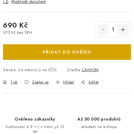
Možnosti doručení
690 Kč
570 Kč bez DPH
Měrná cena:
PŘIDAT DO KOŠÍKU
Záruka
:
24 měsíců (i na IČO)
Značka:
CANYON
Tisk
Zeptat se
Hlídat
Sdílet
Ověřeno zákazníky
Až 50 000 produktů
hodnocení 4,9 ⭐ | s Vámi již 13
skladem na e-shopu
let