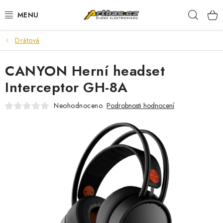
Přejít
Hleda
na
obsah
Drátová
TELEFONY, TABLETY
CANYON Herní headset
POČÍTAČE, NOTEBOOKY
Interceptor GH-8A
PRO HRÁČE
Neohodnoceno
Podrobnosti hodnocení
ELEKTRONIKA
PŘEDVÁDĚCÍ ELEKTRONIKA
SPOTŘEBIČE
DŮM