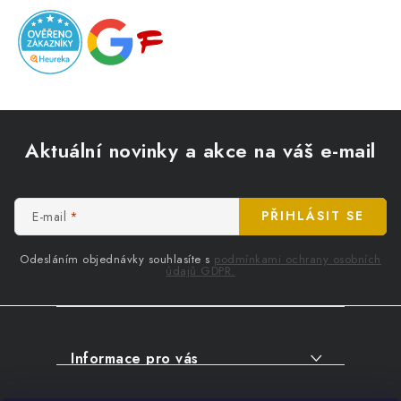
Z
á
Aktuální novinky a akce na váš e-mail
p
a
t
E-mail
PŘIHLÁSIT SE
í
Odesláním objednávky souhlasíte s
podmínkami ochrany osobních
údajů GDPR.
Informace pro vás
O NÁKUPU