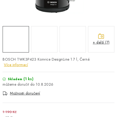
PRO KUTILY
VÝPRODEJ
O NÁKUPU
SERVIS
FIRMY, ŠKOLY, PARTNEŘI
ARTHAS MAGAZÍN
O NÁS
+ další (7)
BOSCH TWK3P423 Konvice DesignLine 1.7 l, Černá
Více informací
(1 ks)
Skladem
10.8.2026
Možnosti doručení
1 190 Kč