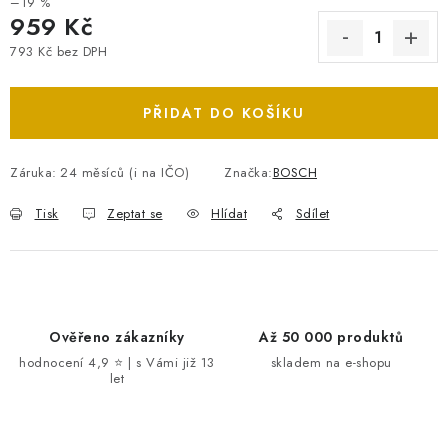
–19 %
959 Kč
793 Kč bez DPH
Měrná cena:
PŘIDAT DO KOŠÍKU
Záruka
:
24 měsíců (i na IČO)
Značka:
BOSCH
Tisk
Zeptat se
Hlídat
Sdílet
Ověřeno zákazníky
Až 50 000 produktů
hodnocení 4,9 ⭐ | s Vámi již 13
skladem na e-shopu
let