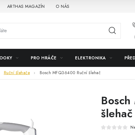
ARTHAS MAGAZÍN
O NÁS
BOOKY
PRO HRÁČE
ELEKTRONIKA
PŘE
Ruční šlehače
Bosch MFQ36400 Ruční šlehač
Bosch
šlehač
N