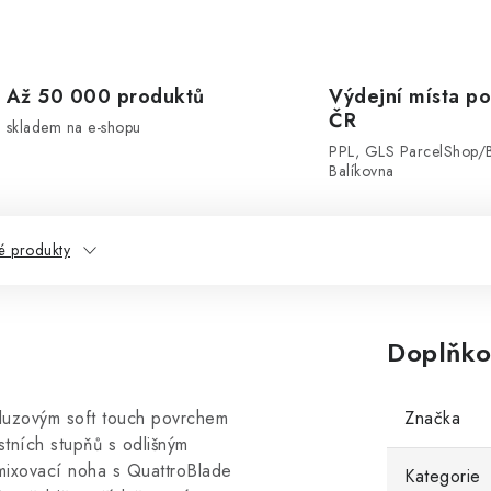
Až 50 000 produktů
Výdejní místa po
ČR
skladem na e-shopu
PPL, GLS ParcelShop/
Balíkovna
 produkty
Doplňko
uzovým soft touch povrchem
Značka
tních stupňů s odlišným
mixovací noha s QuattroBlade
Kategorie