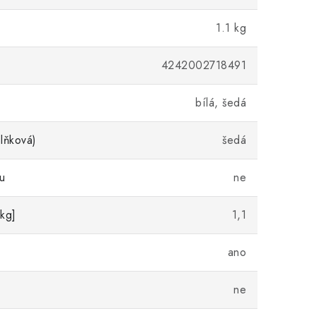
1.1 kg
4242002718491
bílá, šedá
lňková)
šedá
u
ne
kg]
1,1
ano
ne