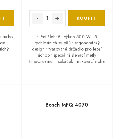
ce turbo
ruční šlehač • výkon 500 W • 5
st •
rychlostních stupňů • ergonomický
tichý
design • tvarované držadlo pro lepší
úchop • speciální šlehací metly
FineCreamer • sekáček • mixovací noha
Bosch MFQ 4070