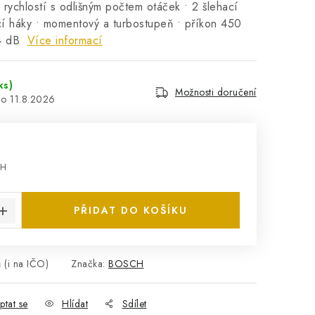
5 rychlostí s odlišným počtem otáček • 2 šlehací
cí háky • momentový a turbostupeň • příkon 450
74 dB
Více informací
ks)
Možnosti doručení
11.8.2026
PH
:
PŘIDAT DO KOŠÍKU
 (i na IČO)
Značka:
BOSCH
ptat se
Hlídat
Sdílet