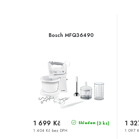
Bosch MFQ36490
1 699 Kč
1 32
(3 ks)
Skladem
1 404 Kč bez DPH
1 097 