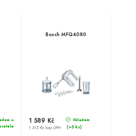
Bosch MFQ4080
1 589 Kč
adem u
Skladem
avatele
(>5 ks)
1 313 Kč bez DPH