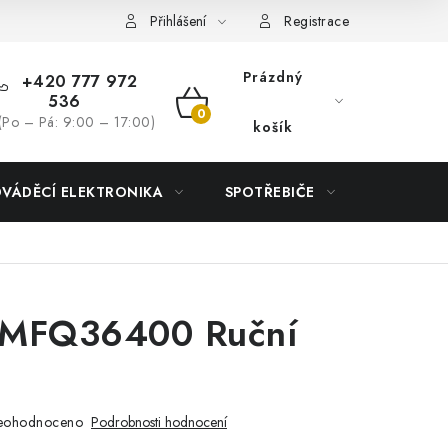
Přihlášení
Registrace
Prázdný
+420 777 972
536
NÁKUPNÍ
(Po – Pá: 9:00 – 17:00)
košík
KOŠÍK
DVÁDĚCÍ ELEKTRONIKA
SPOTŘEBIČE
DŮM
 MFQ36400 Ruční
eohodnoceno
Podrobnosti hodnocení