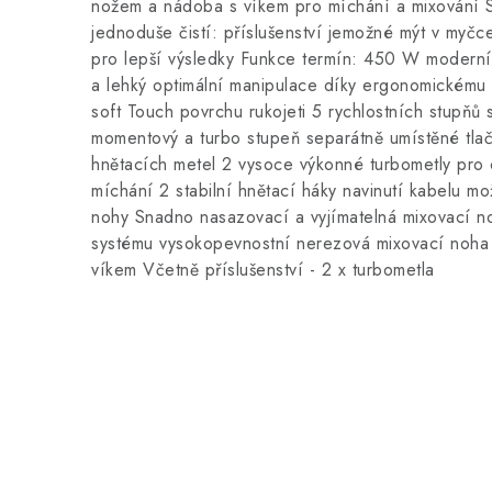
nožem a nádoba s víkem pro míchání a mixování Sp
jednoduše čistí: příslušenství jemožné mýt v myč
pro lepší výsledky Funkce termín: 450 W moderní t
a lehký optimální manipulace díky ergonomickému 
soft Touch povrchu rukojeti 5 rychlostních stupňů
momentový a turbo stupeň separátně umístěné tlačí
hnětacích metel 2 vysoce výkonné turbometly pro o
míchání 2 stabilní hnětací háky navinutí kabelu mo
nohy Snadno nasazovací a vyjímatelná mixovací n
systému vysokopevnostní nerezová mixovací noha
víkem Včetně příslušenství - 2 x turbometla