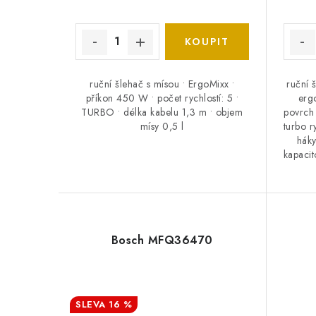
ruční šlehač s mísou • ErgoMixx •
ruční 
příkon 450 W • počet rychlostí: 5 •
erg
TURBO • délka kabelu 1,3 m • objem
povrch 
mísy 0,5 l
turbo r
háky
kapacit
Bosch MFQ36470
16 %