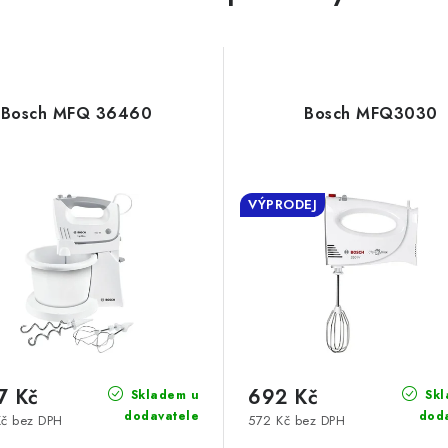
Bosch MFQ 36460
Bosch MFQ3030
VÝPRODEJ
7 Kč
692 Kč
Skladem u
Skl
dodavatele
dod
Kč bez DPH
572 Kč bez DPH