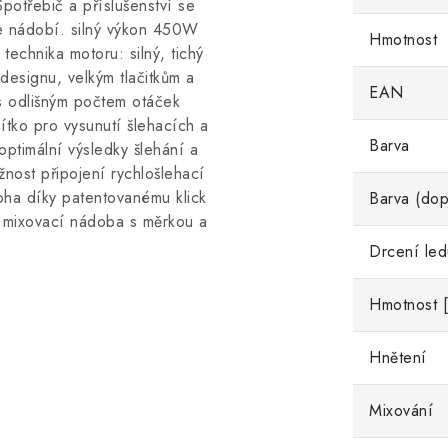
otřebič a příslušenství se
ce nádobí. silný výkon 450W
Hmotnost
echnika motoru: silný, tichý
designu, velkým tlačitkům a
EAN
 s odlišným počtem otáček
tko pro vysunutí šlehacích a
Barva
ptimální výsledky šlehání a
žnost připojení rychlošlehací
oha díky patentovanému klick
Barva (dop
 mixovací nádoba s měrkou a
Drcení led
Hmotnost [
Hnětení
Mixování