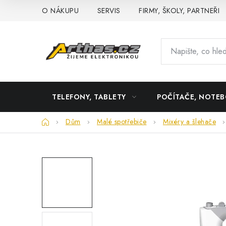
Přejít
O NÁKUPU
SERVIS
FIRMY, ŠKOLY, PARTNEŘI
na
obsah
TELEFONY, TABLETY
POČÍTAČE, NOTE
Domů
Dům
Malé spotřebiče
Mixéry a šlehače