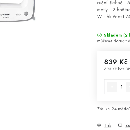
ruční šlehač • 
metly • 2 hněta
W • hlučnost 
Skladem
(2 
839 Kč
693 Kč bez D
Měrná cena
Záruka
:
24 měsíců
Tisk
Ze