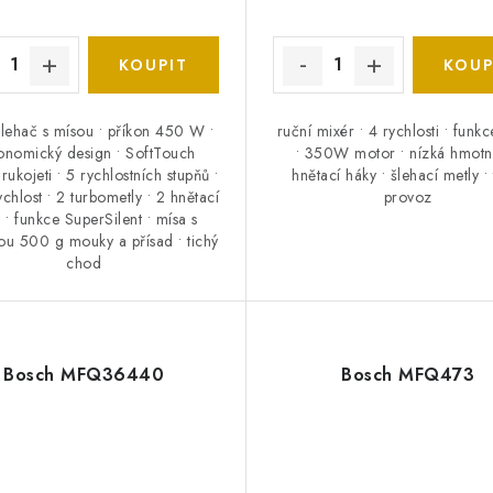
šlehač s mísou • příkon 450 W •
ruční mixér • 4 rychlosti • funk
onomický design • SoftTouch
• 350W motor • nízká hmotno
rukojeti • 5 rychlostních stupňů •
hnětací háky • šlehací metly • 
ychlost • 2 turbometly • 2 hnětací
provoz
 • funkce SuperSilent • mísa s
ou 500 g mouky a přísad • tichý
chod
Bosch MFQ36440
Bosch MFQ473