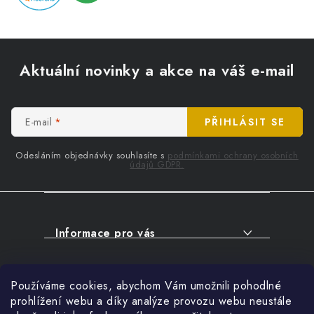
Z
á
Aktuální novinky a akce na váš e-mail
p
a
t
E-mail
PŘIHLÁSIT SE
í
Odesláním objednávky souhlasíte s
podmínkami ochrany osobních
údajů GDPR.
Informace pro vás
O NÁKUPU
Facebook
Používáme cookies, abychom Vám umožnili pohodlné
SERVIS
prohlížení webu a díky analýze provozu webu neustále
FIRMY, ŠKOLY, PARTNEŘI