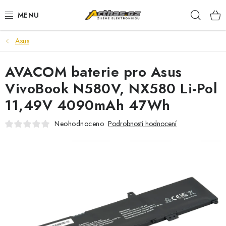
Přejít
Hleda
na
obsah
Asus
TELEFONY, TABLETY
AVACOM baterie pro Asus
POČÍTAČE, NOTEBOOKY
VivoBook N580V, NX580 Li-Pol
PRO HRÁČE
11,49V 4090mAh 47Wh
ELEKTRONIKA
Neohodnoceno
Podrobnosti hodnocení
PŘEDVÁDĚCÍ ELEKTRONIKA
SPOTŘEBIČE
DŮM