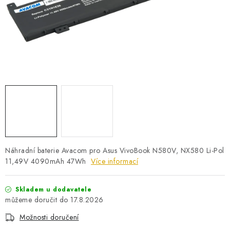
PRO KUTILY
VÝPRODEJ
O NÁKUPU
SERVIS
FIRMY, ŠKOLY, PARTNEŘI
ARTHAS MAGAZÍN
O NÁS
Náhradní baterie Avacom pro Asus VivoBook N580V, NX580 Li-Pol
11,49V 4090mAh 47Wh
Více informací
Skladem u dodavatele
17.8.2026
Možnosti doručení