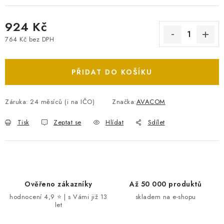
924 Kč
764 Kč bez DPH
Měrná cena:
PŘIDAT DO KOŠÍKU
Záruka
:
24 měsíců (i na IČO)
Značka:
AVACOM
Tisk
Zeptat se
Hlídat
Sdílet
Ověřeno zákazníky
Až 50 000 produktů
hodnocení 4,9 ⭐ | s Vámi již 13
skladem na e-shopu
let