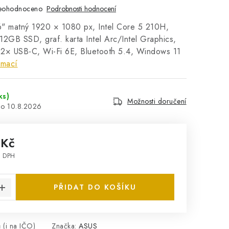
eohodnoceno
Podrobnosti hodnocení
" matný 1920 × 1080 px, Intel Core 5 210H,
GB SSD, graf. karta Intel Arc/Intel Graphics,
2× USB-C, Wi-Fi 6E, Bluetooth 5.4, Windows 11
rmací
ks)
Možnosti doručení
10.8.2026
 Kč
z DPH
:
PŘIDAT DO KOŠÍKU
 (i na IČO)
Značka:
ASUS