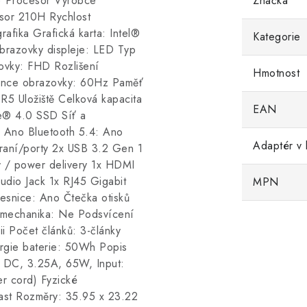
 Procesor Výrobce
Značka
sor 210H Rychlost
afika Grafická karta: Intel®
Kategorie
obrazovky displeje: LED Typ
zovky: FHD Rozlišení
Hmotnost
vence obrazovky: 60Hz Paměť
5 Uložiště Celková kapacita
EAN
e® 4.0 SSD Síť a
: Ano Bluetooth 5.4: Ano
Adaptér v 
raní/porty 2x USB 3.2 Gen 1
 / power delivery 1x HDMI
io Jack 1x RJ45 Gigabit
MPN
snice: Ano Čtečka otisků
 mechanika: Ne Podsvícení
i Počet článků: 3-články
nergie baterie: 50Wh Popis
 DC, 3.25A, 65W, Input:
 cord) Fyzické
last Rozměry: 35.95 x 23.22