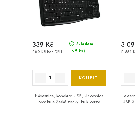
339 Kč
3 09
Skladem
(>5 ks)
280 Kč bez DPH
2 561 
klávesnice, konektor USB, klávesnice
exter
obsahuje české znaky, bulk verze
USB 3.