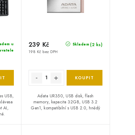
239 Kč
adem u
(2 ks)
Skladem
avatele
198 Kč bez DPH
řes USB,
Adata UR350, USB disk, flash
klávesa
memory, kapacita 32GB, USB 3.2
t AI,
Gen1, kompatibilní s USB 2.0, hnědý
ná.