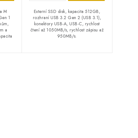
ia M
Externí SSD disk, kapacita 512GB,
Gen 1
rozhraní USB 3.2 Gen 2 (USB 3.1),
okům,
konektory USB-A, USB-C, rychlost
ům a
čtení až 1050MB/s, rychlost zápisu až
apacita
950MB/s.