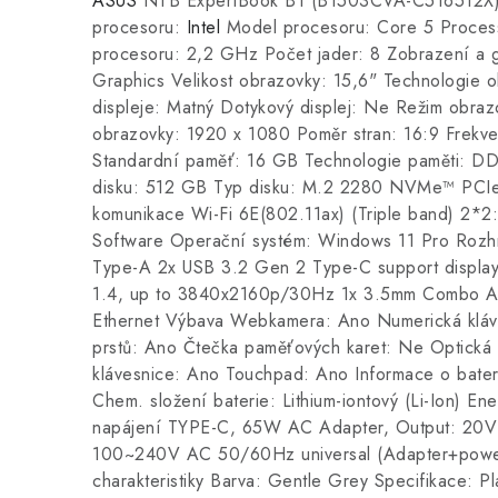
ASUS
NTB ExpertBook B1 (B1503CVA-C516512X)
procesoru:
Intel
Model procesoru: Core 5 Proces
procesoru: 2,2 GHz Počet jader: 8 Zobrazení a gr
Graphics Velikost obrazovky: 15,6" Technologie 
displeje: Matný Dotykový displej: Ne Režim obra
obrazovky: 1920 x 1080 Poměr stran: 16:9 Frek
Standardní paměť: 16 GB Technologie paměti: DDR
disku: 512 GB Typ disku: M.2 2280 NVMe™ PCI
komunikace Wi-Fi 6E(802.11ax) (Triple band) 2*2
Software Operační systém: Windows 11 Pro Rozh
Type-A 2x USB 3.2 Gen 2 Type-C support display
1.4, up to 3840x2160p/30Hz 1x 3.5mm Combo Aud
Ethernet Výbava Webkamera: Ano Numerická kláve
prstů: Ano Čtečka paměťových karet: Ne Optická
klávesnice: Ano Touchpad: Ano Informace o bateri
Chem. složení baterie: Lithium-iontový (Li-Ion) E
napájení TYPE-C, 65W AC Adapter, Output: 20V
100~240V AC 50/60Hz universal (Adapter+power
charakteristiky Barva: Gentle Grey Specifikace: P