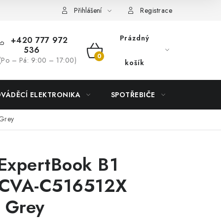
Přihlášení
Registrace
Prázdný
+420 777 972
536
NÁKUPNÍ
(Po – Pá: 9:00 – 17:00)
košík
KOŠÍK
DVÁDĚCÍ ELEKTRONIKA
SPOTŘEBIČE
DŮM
Grey
ExpertBook B1
CVA-C516512X
 Grey