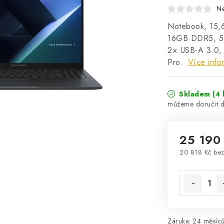
N
Notebook, 15,6
16GB DDR5, 512
2× USB-A 3.0, 
Pro.
Více info
Skladem
(4 
25 190
20 818 Kč be
Měrná cena
Záruka
:
24 měsíců