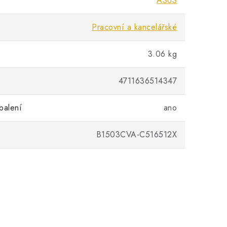
ASUS
Pracovní a kancelářské
3.06 kg
4711636514347
balení
ano
B1503CVA-C516512X