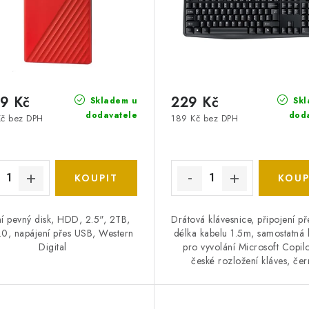
9 Kč
229 Kč
Skladem u
Skl
dodavatele
dod
Kč bez DPH
189 Kč bez DPH
ní pevný disk, HDD, 2.5", 2TB,
Drátová klávesnice, připojení p
0, napájení přes USB, Western
délka kabelu 1.5m, samostatná 
Digital
pro vyvolání Microsoft Copilo
české rozložení kláves, čer