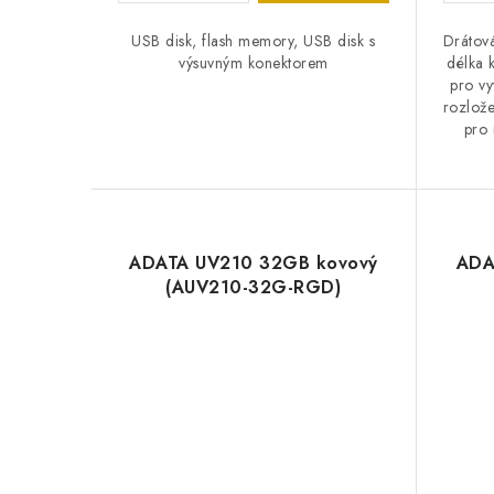
USB disk, flash memory, USB disk s
Drátová
výsuvným konektorem
délka 
pro vy
rozlože
pro
ADATA UV210 32GB kovový
ADA
(AUV210-32G-RGD)