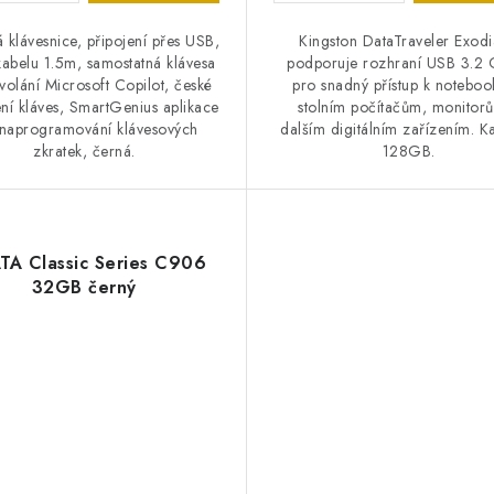
 klávesnice, připojení přes USB,
Kingston DataTraveler Exod
kabelu 1.5m, samostatná klávesa
podporuje rozhraní USB 3.2 
volání Microsoft Copilot, české
pro snadný přístup k notebo
ní kláves, SmartGenius aplikace
stolním počítačům, monitor
 naprogramování klávesových
dalším digitálním zařízením. K
zkratek, černá.
128GB.
TA Classic Series C906
32GB černý