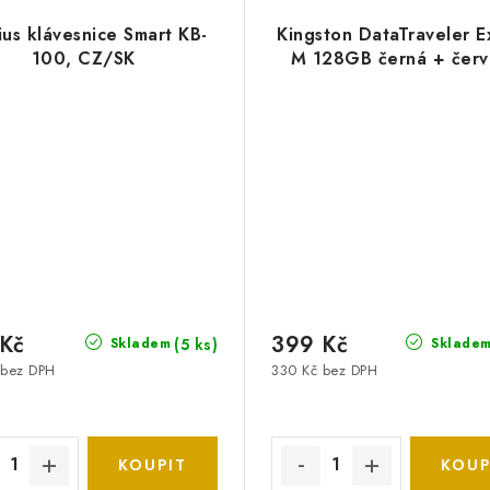
us klávesnice Smart KB-
Kingston DataTraveler E
100, CZ/SK
M 128GB černá + čer
Kč
399 Kč
(5 ks)
Skladem
Sklade
 bez DPH
330 Kč bez DPH