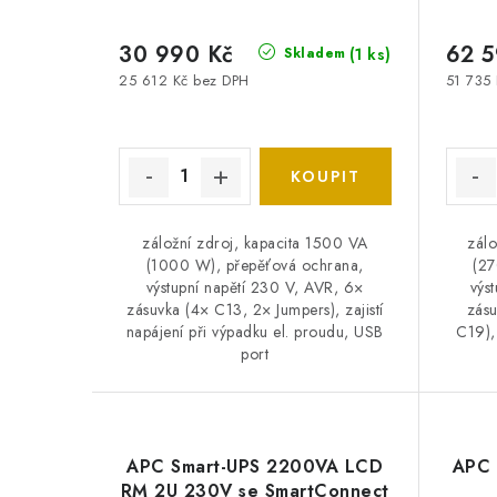
30 990 Kč
62 5
(1 ks)
Skladem
25 612 Kč bez DPH
51 735
záložní zdroj, kapacita 1500 VA
zálo
(1000 W), přepěťová ochrana,
(27
výstupní napětí 230 V, AVR, 6×
výs
zásuvka (4× C13, 2× Jumpers), zajistí
zásu
napájení při výpadku el. proudu, USB
C19), 
port
APC Smart-UPS 2200VA LCD
APC 
RM 2U 230V se SmartConnect