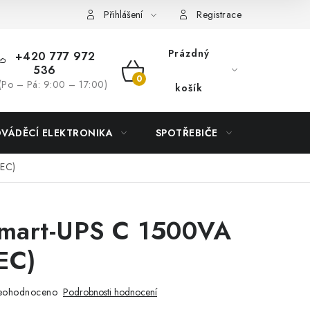
Přihlášení
Registrace
Prázdný
+420 777 972
536
NÁKUPNÍ
(Po – Pá: 9:00 – 17:00)
košík
KOŠÍK
DVÁDĚCÍ ELEKTRONIKA
SPOTŘEBIČE
DŮM
IEC)
mart-UPS C 1500VA
EC)
eohodnoceno
Podrobnosti hodnocení