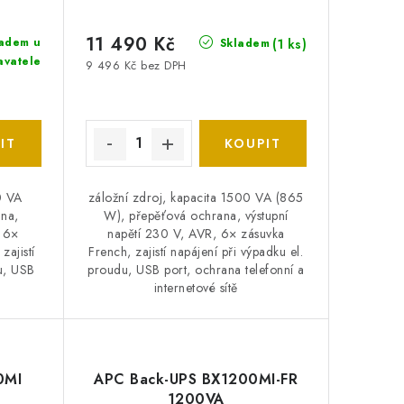
11 490 Kč
adem u
(1 ks)
Skladem
avatele
9 496 Kč bez DPH
0 VA
záložní zdroj, kapacita 1500 VA (865
na,
W), přepěťová ochrana, výstupní
, 6×
napětí 230 V, AVR, 6× zásuvka
zajistí
French, zajistí napájení při výpadku el.
du, USB
proudu, USB port, ochrana telefonní a
internetové sítě
0MI
APC Back-UPS BX1200MI-FR
1200VA