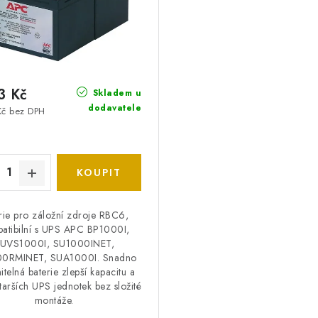
3 Kč
Skladem u
dodavatele
Kč bez DPH
rie pro záložní zdroje RBC6,
atibilní s UPS APC BP1000I,
UVS1000I, SU1000INET,
0RMINET, SUA1000I. Snadno
telná baterie zlepší kapacitu a
tarších UPS jednotek bez složité
montáže.