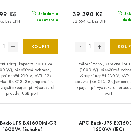
99 Kč
39 390 Kč
Skladem u
Skl
dodavatele
dod
 Kč bez DPH
32 554 Kč bez DPH
žní zdroj, kapacita 3000 VA
záložní zdroj, kapacita 150
00 W), přepěťová ochrana,
(1000 W), přepěťová ochra
tupní napětí 230 V, AVR, 12×
výstupní napětí 230 V, AVR
vka (8× C13, 3× Jumpers, 1×
zásuvka (4× C13, 2× Jumpers), 
zajistí napájení při výpadku el.
napájení při výpadku el. prou
proudu, USB port
port
Back-UPS BX1600MI-GR
APC Back-UPS BX160
1600VA (Schuko)
1600VA (IEC)