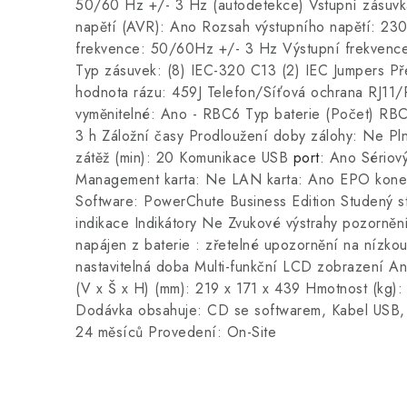
50/60 Hz +/- 3 Hz (autodetekce) Vstupní zásuv
napětí (AVR): Ano Rozsah výstupního napětí: 23
frekvence: 50/60Hz +/- 3 Hz Výstupní frekvence
Typ zásuvek: (8) IEC-320 C13 (2) IEC Jumpers P
hodnota rázu: 459J Telefon/Síťová ochrana RJ11/R
vyměnitelné: Ano - RBC6 Typ baterie (Počet) RBC
3 h Záložní časy Prodloužení doby zálohy: Ne Plná
zátěž (min): 20 Komunikace USB
port
: Ano Sériov
Management karta: Ne LAN karta: Ano EPO kone
Software: PowerChute Business Edition Studený st
indikace Indikátory Ne Zvukové výstrahy pozornění
napájen z baterie : zřetelné upozornění na nízkou
nastavitelná doba Multi-funkční LCD zobrazení A
(V x Š x H) (mm): 219 x 171 x 439 Hmotnost (kg):
Dodávka obsahuje: CD se softwarem, Kabel USB, U
24 měsíců Provedení: On-Site