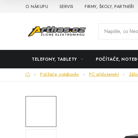
Přejít
O NÁKUPU
SERVIS
FIRMY, ŠKOLY, PARTNEŘI
na
obsah
TELEFONY, TABLETY
POČÍTAČE, NOTE
Domů
Počítače, notebooky
PC příslušenství
Zálo