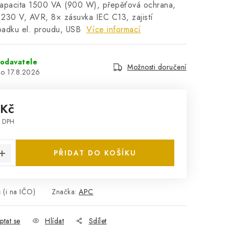
 kapacita 1500 VA (900 W), přepěťová ochrana,
 230 V, AVR, 8× zásuvka IEC C13, zajistí
ýpadku el. proudu, USB
Více informací
odavatele
Možnosti doručení
17.8.2026
 Kč
z DPH
:
PŘIDAT DO KOŠÍKU
 (i na IČO)
Značka:
APC
ptat se
Hlídat
Sdílet