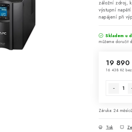
záložní zdroj,
výstupní napětí
napájení při v
Skladem u d
19 890
16 438 Kč be
Měrná cena
Záruka
:
24 měsíců
Tisk
Ze