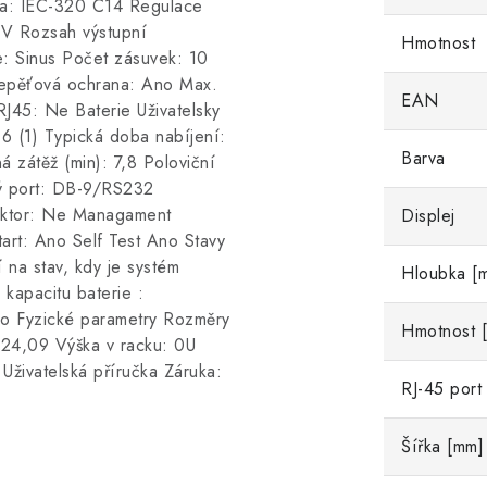
ka: IEC-320 C14 Regulace
0V Rozsah výstupní
Hmotnost
: Sinus Počet zásuvek: 10
řepěťová ochrana: Ano Max.
EAN
J45: Ne Baterie Uživatelsky
6 (1) Typická doba nabíjení:
Barva
 zátěž (min): 7,8 Poloviční
ý port: DB-9/RS232
ktor: Ne Managament
Displej
art: Ano Self Test Ano Stavy
 na stav, kdy je systém
Hloubka [
 kapacitu baterie :
no Fyzické parametry Rozměry
Hmotnost [
 24,09 Výška v racku: 0U
živatelská příručka Záruka:
RJ-45 port
Šířka [mm]