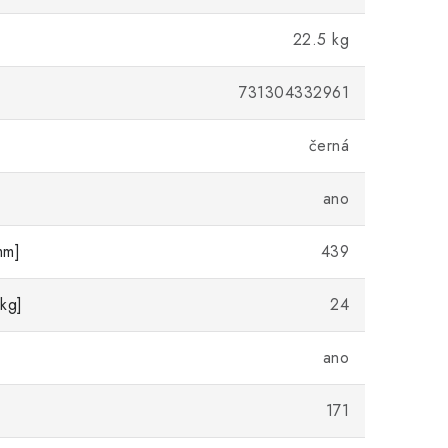
22.5 kg
731304332961
černá
ano
mm]
439
kg]
24
ano
171