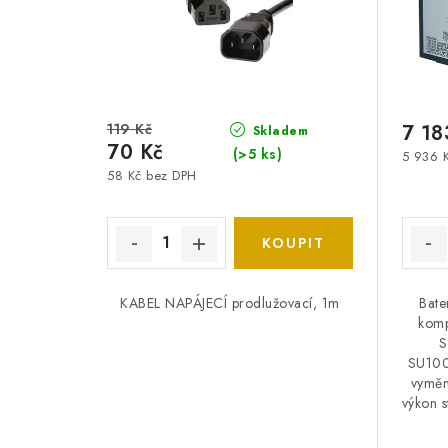
119 Kč
7 18
Skladem
70 Kč
(>5 ks)
5 936 
58 Kč bez DPH
KABEL NAPÁJECÍ prodlužovací, 1m
Bate
komp
S
SU100
vyměni
výkon s