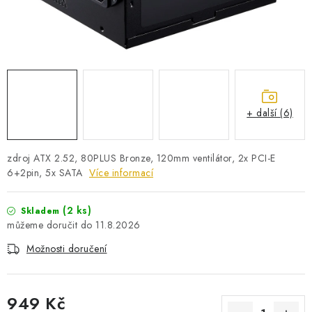
PRO KUTILY
VÝPRODEJ
O NÁKUPU
SERVIS
FIRMY, ŠKOLY, PARTNEŘI
ARTHAS MAGAZÍN
O NÁS
+ další (6)
zdroj ATX 2.52, 80PLUS Bronze, 120mm ventilátor, 2x PCI-E
6+2pin, 5x SATA
Více informací
(2 ks)
Skladem
11.8.2026
Možnosti doručení
949 Kč