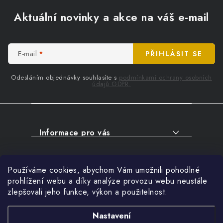
Z
á
Aktuální novinky a akce na váš e-mail
p
a
t
E-mail
PŘIHLÁSIT SE
í
Odesláním objednávky souhlasíte s
podmínkami ochrany osobních
údajů GDPR.
Informace pro vás
O NÁKUPU
Facebook
Používáme cookies, abychom Vám umožnili pohodlné
SERVIS
prohlížení webu a díky analýze provozu webu neustále
FIRMY, ŠKOLY, PARTNEŘI
zlepšovali jeho funkce, výkon a použitelnost.
Přihlášení
ARTHAS MAGAZÍN
E-mail
Nastavení