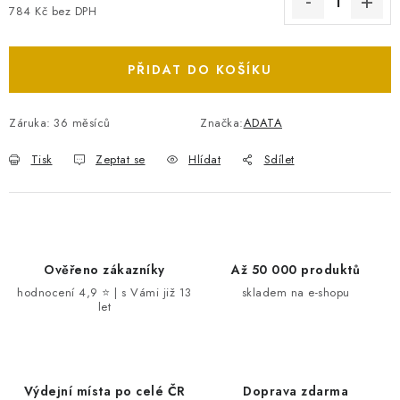
784 Kč bez DPH
Měrná cena:
PŘIDAT DO KOŠÍKU
Záruka
:
36 měsíců
Značka:
ADATA
Tisk
Zeptat se
Hlídat
Sdílet
Ověřeno zákazníky
Až 50 000 produktů
hodnocení 4,9 ⭐ | s Vámi již 13
skladem na e-shopu
let
Výdejní místa po celé ČR
Doprava zdarma