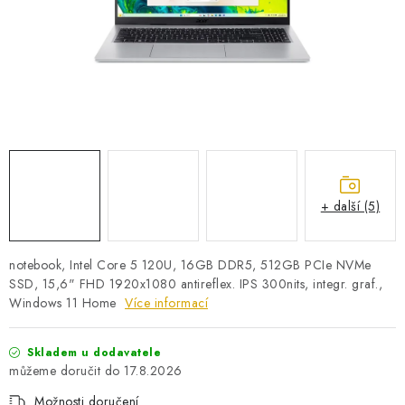
PRO KUTILY
VÝPRODEJ
O NÁKUPU
SERVIS
FIRMY, ŠKOLY, PARTNEŘI
ARTHAS MAGAZÍN
O NÁS
+ další (5)
notebook, Intel Core 5 120U, 16GB DDR5, 512GB PCIe NVMe
SSD, 15,6" FHD 1920x1080 antireflex. IPS 300nits, integr. graf.,
Windows 11 Home
Více informací
Skladem u dodavatele
17.8.2026
Možnosti doručení