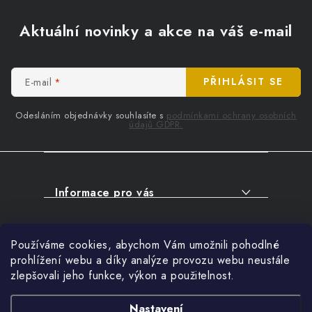
Z
á
Aktuální novinky a akce na váš e-mail
p
a
t
E-mail
PŘIHLÁSIT SE
í
Odesláním objednávky souhlasíte s
podmínkami ochrany osobních
údajů GDPR.
Informace pro vás
O NÁKUPU
Facebook
Používáme cookies, abychom Vám umožnili pohodlné
SERVIS
prohlížení webu a díky analýze provozu webu neustále
FIRMY, ŠKOLY, PARTNEŘI
zlepšovali jeho funkce, výkon a použitelnost.
Přihlášení
ARTHAS MAGAZÍN
E-mail
Nastavení