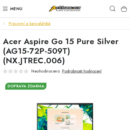
Přejít
Hleda
na
obsah
Pracovní a kancelářské
TELEFONY, TABLETY
Acer Aspire Go 15 Pure Silver
POČÍTAČE, NOTEBOOKY
(AG15-72P-509T)
PRO HRÁČE
(NX.JTREC.006)
ELEKTRONIKA
Neohodnoceno
Podrobnosti hodnocení
PŘEDVÁDĚCÍ ELEKTRONIKA
DOPRAVA ZDARMA
SPOTŘEBIČE
DŮM