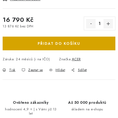
16 790 Kč
13 876 Kč bez DPH
Měrná cena:
PŘIDAT DO KOŠÍKU
Záruka
:
24 měsíců (i na IČO)
Značka:
ACER
Tisk
Zeptat se
Hlídat
Sdílet
Ověřeno zákazníky
Až 50 000 produktů
hodnocení 4,9 ⭐ | s Vámi již 13
skladem na e-shopu
let