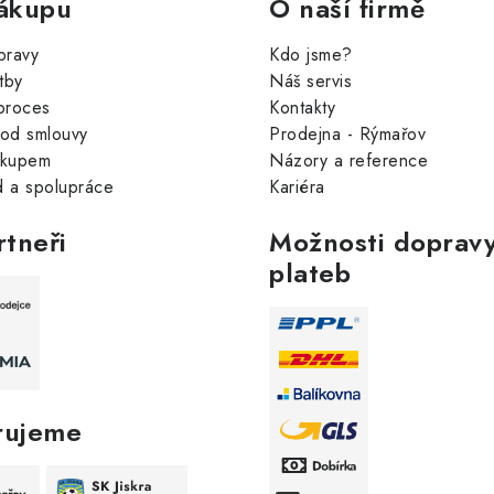
ákupu
O naší firmě
pravy
Kdo jsme?
tby
Náš servis
proces
Kontakty
od smlouvy
Prodejna - Rýmařov
ákupem
Názory a reference
 a spolupráce
Kariéra
rtneři
Možnosti dopravy
plateb
rujeme