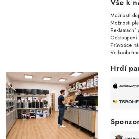
Vše k n
Možnosti do
Možnosti pla
Reklamační 
Odstoupení 
Průvodce n
Velkoobchod
Hrdí pa
Sponzo