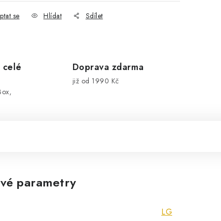
ptat se
Hlídat
Sdílet
 celé
Doprava zdarma
již od 1990 Kč
Box,
vé parametry
LG