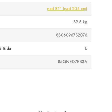
nad 81" (nad 204 cm)
39.6 kg
8806096732076
á třída
E
85QNED7EB3A