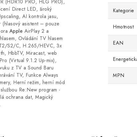
HDR (HDR10 PRO, HLG PRO),
ní Direct LED, široký
Kategorie
caling, AI kontrola jasu,
 (hlasový asistent – pouze
Hmotnost
pora
Apple
AirPlay 2 a
 hlasem, Ovládání TV hlasem
EAN
B-T2/S2/C, H.265/HEVC, 3x
th, HbbTV, Miracast, web
Energetick
o (Virtual 9.1.2 Up-mix),
vuku z TV a Sound Baru
ahrávání TV, Funkce Always
MPN
mery, Herní režim, herní mód
službou Re:New program -
ilá ochrana dat, Magický
.