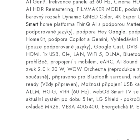
AI Gen9, frekvence panelu až 60 Hz, Cinema 
AI HDR Remastering, FILMMAKER MODE, podsvíce
barevný rozsah Dynamic QNED Color, 4K Super Ups
Smart
home platforma ThinQ AI s podporou Matter
podporované jazyky), podpora Hey
Google
, pod
HomeKit, podpora Copilot a Gemini, Vyhledávání
(pouze podporované jazyky), Google Cast, DV
HDMI, 1x USB, CI+, LAN, WiFi 5, DLNA, Bluetoo
prohlížeč, propojení s mobilem, eARC, AI Sound Pr
zvuk 2.0 k 20 W, WOW Orchestra (reprodukce z
současně), připraveno pro Bluetooth surround, n
ready (Vždy připraven), Možnost připojení USB ka
ALLM, HGiG, VRR (60 Hz), webOS Smart TV se 
aktuální systém po dobu 5 let, LG Shield - pokroč
ovladač MR26, VESA 400x400, Energetická tř. E