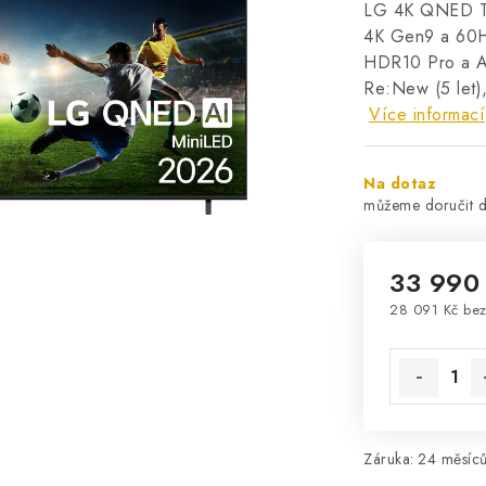
LG 4K QNED TV
4K Gen9 a 60H
HDR10 Pro a A
Re:New (5 let)
Více informací
Na dotaz
33 990
28 091 Kč be
Měrná cena
Záruka
:
24 měsíců