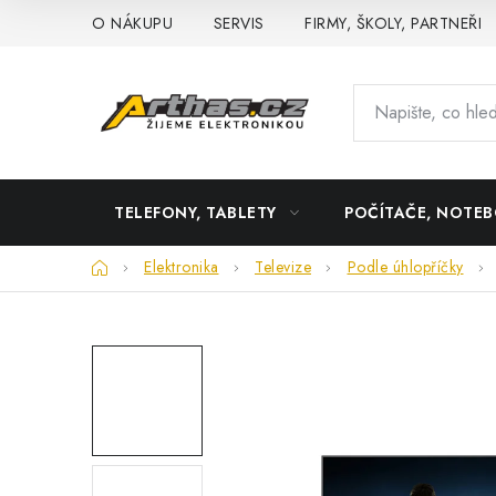
Přejít
O NÁKUPU
SERVIS
FIRMY, ŠKOLY, PARTNEŘI
na
obsah
TELEFONY, TABLETY
POČÍTAČE, NOTE
Domů
Elektronika
Televize
Podle úhlopříčky