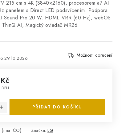
 215 cm s 4K (3840×2160), procesorem a7 AI
z panelem s Direct LED podsvícením. Podpora
I Sound Pro 20 W. HDMI, VRR (60 Hz), webOS
, ThinQ AI, Magický ovladač MR26.
Možnosti doručení
29.10.2026
 Kč
z DPH
:
PŘIDAT DO KOŠÍKU
 (i na IČO)
Značka:
LG