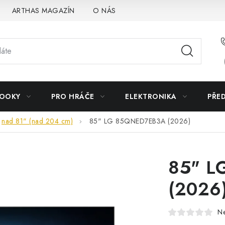
ARTHAS MAGAZÍN
O NÁS
BOOKY
PRO HRÁČE
ELEKTRONIKA
PŘE
nad 81" (nad 204 cm)
85" LG 85QNED7EB3A (2026)
85" L
(2026
N