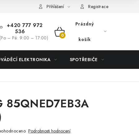
Přihlášení
Registrace
Prázdný
+420 777 972
536
NÁKUPNÍ
(Po – Pá: 9:00 – 17:00)
košík
KOŠÍK
DVÁDĚCÍ ELEKTRONIKA
SPOTŘEBIČE
DŮM
G 85QNED7EB3A
)
eohodnoceno
Podrobnosti hodnocení