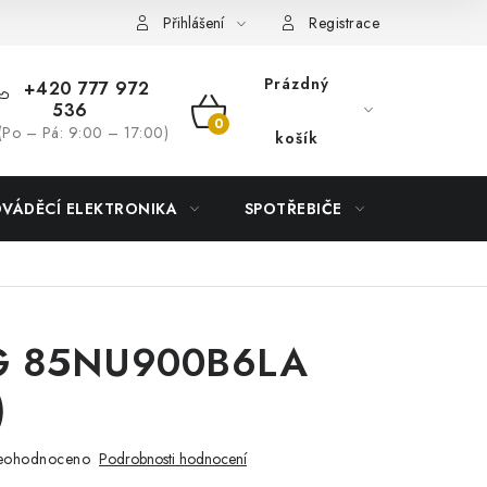
Přihlášení
Registrace
Prázdný
+420 777 972
536
NÁKUPNÍ
(Po – Pá: 9:00 – 17:00)
košík
KOŠÍK
DVÁDĚCÍ ELEKTRONIKA
SPOTŘEBIČE
DŮM
G 85NU900B6LA
)
eohodnoceno
Podrobnosti hodnocení