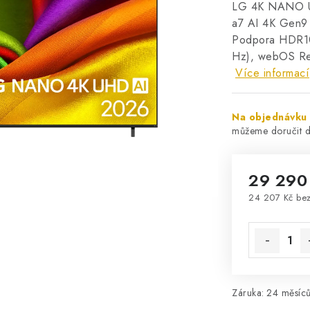
LG 4K NANO U
a7 AI 4K Gen9
Podpora HDR10
Hz), webOS Re:
Více informací
Na objednávku
29 290
24 207 Kč be
Měrná cena
Záruka
:
24 měsíců