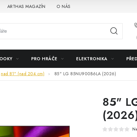
ARTHAS MAGAZÍN
O NÁS
BOOKY
PRO HRÁČE
ELEKTRONIKA
PŘE
nad 81" (nad 204 cm)
85" LG 85NU900B6LA (2026)
85" L
(2026
N