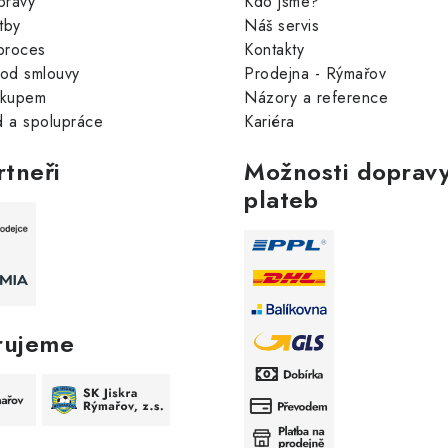
pravy
Kdo jsme?
tby
Náš servis
proces
Kontakty
od smlouvy
Prodejna - Rýmařov
ákupem
Názory a reference
 a spolupráce
Kariéra
rtneři
Možnosti dopravy
plateb
rujeme