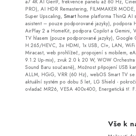
a7 4K AI Gen9, frekvence panelu až 60 Hz, C
PRO), AI HDR Remastering, FILMMAKER MODE, p
Super Upscaling,
Smart
home platforma ThinQ AI s
asistent – pouze podporované jazyky), podpora
AirPlay 2 a HomeKit, podpora Copilot a Gemini, 
TV hlasem (pouze podporované jazyky), Google
H.265/HEVC, 3x HDMI, 1x USB, CI+, LAN, WiFi 
Miracast, web prohlížeč, propojení s mobilem, eA
9.1.2 Up-mix), zvuk 2.0 k 20 W, WOW Orchestra
Sound Baru současně), Možnost připojení USB kam
ALLM, HGiG, VRR (60 Hz), webOS Smart TV se 
aktuální systém po dobu 5 let, LG Shield - pokroč
ovladač MR26, VESA 400x400, Energetická tř. F
Vše k n