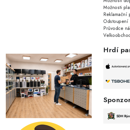
Možnosti do
Možnosti pla
Reklamační 
Odstoupení 
Průvodce n
Velkoobchod
Hrdí pa
Sponzo