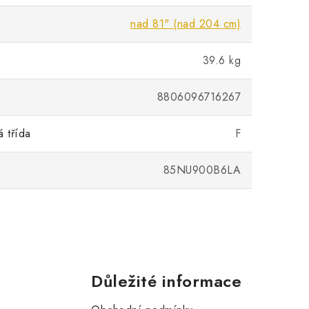
nad 81" (nad 204 cm)
39.6 kg
8806096716267
á třída
F
85NU900B6LA
Důležité informace