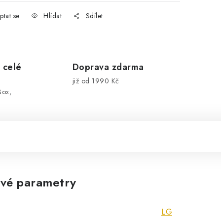
ptat se
Hlídat
Sdílet
 celé
Doprava zdarma
již od 1990 Kč
Box,
vé parametry
LG