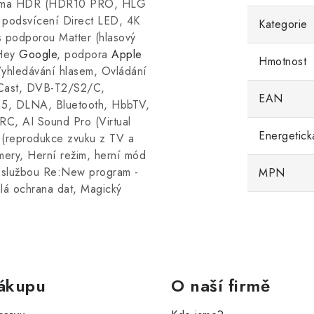
inema HDR (HDR10 PRO, HLG
odsvícení Direct LED, 4K
Kategorie
 podporou Matter (hlasový
 Hey
Google
, podpora
Apple
Hmotnost
Vyhledávání hlasem, Ovládání
 Cast, DVB-T2/S2/C,
EAN
5, DLNA, Bluetooth, HbbTV,
RC, AI Sound Pro (Virtual
Energetick
 (reprodukce zvuku z TV a
ery, Herní režim, herní mód
službou Re:New program -
MPN
ilá ochrana dat, Magický
.
ákupu
O naší firmě