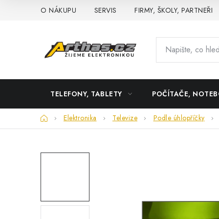
Přejít
O NÁKUPU
SERVIS
FIRMY, ŠKOLY, PARTNEŘI
na
obsah
TELEFONY, TABLETY
POČÍTAČE, NOTE
Domů
Elektronika
Televize
Podle úhlopříčky