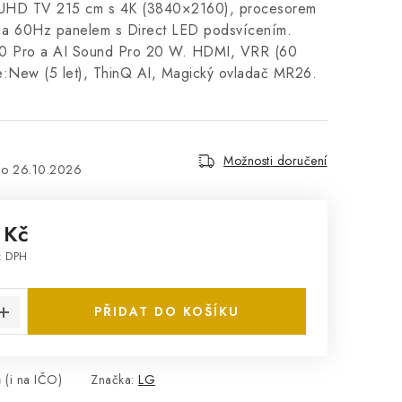
HD TV 215 cm s 4K (3840×2160), procesorem
 a 60Hz panelem s Direct LED podsvícením.
 Pro a AI Sound Pro 20 W. HDMI, VRR (60
New (5 let), ThinQ AI, Magický ovladač MR26.
Možnosti doručení
26.10.2026
 Kč
z DPH
:
PŘIDAT DO KOŠÍKU
 (i na IČO)
Značka:
LG