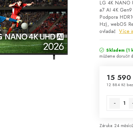
LG 4K NANO U
a7 AI 4K Gen9
Podpora HDR10
Hz), webOS Re:
ovladač
Více i
Skladem
(1 
15 590
12 884 Kč be
Měrná cena
Záruka
:
24 měsíců