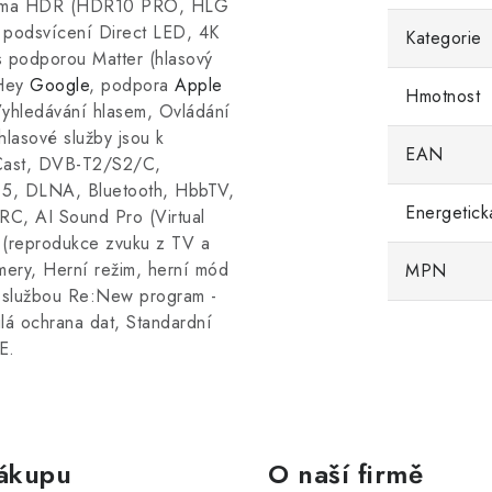
inema HDR (HDR10 PRO, HLG
odsvícení Direct LED, 4K
Kategorie
 podporou Matter (hlasový
 Hey
Google
, podpora
Apple
Hmotnost
Vyhledávání hlasem, Ovládání
lasové služby jsou k
EAN
 Cast, DVB-T2/S2/C,
5, DLNA, Bluetooth, HbbTV,
Energetick
RC, AI Sound Pro (Virtual
 (reprodukce zvuku z TV a
ery, Herní režim, herní mód
MPN
službou Re:New program -
ilá ochrana dat, Standardní
E.
ákupu
O naší firmě