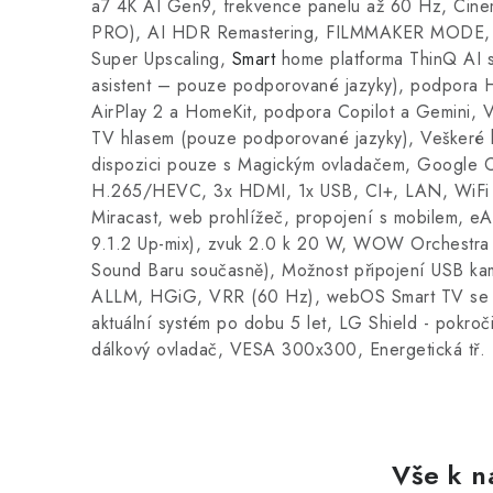
a7 4K AI Gen9, frekvence panelu až 60 Hz, C
PRO), AI HDR Remastering, FILMMAKER MODE, p
Super Upscaling,
Smart
home platforma ThinQ AI s
asistent – pouze podporované jazyky), podpora
AirPlay 2 a HomeKit, podpora Copilot a Gemini, 
TV hlasem (pouze podporované jazyky), Veškeré h
dispozici pouze s Magickým ovladačem, Google
H.265/HEVC, 3x HDMI, 1x USB, CI+, LAN, WiFi 
Miracast, web prohlížeč, propojení s mobilem, eA
9.1.2 Up-mix), zvuk 2.0 k 20 W, WOW Orchestra
Sound Baru současně), Možnost připojení USB kam
ALLM, HGiG, VRR (60 Hz), webOS Smart TV se 
aktuální systém po dobu 5 let, LG Shield - pokroč
dálkový ovladač, VESA 300x300, Energetická tř. 
Vše k n