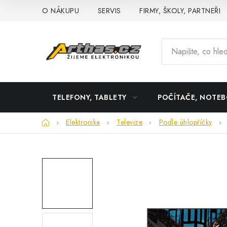
Přejít
O NÁKUPU
SERVIS
FIRMY, ŠKOLY, PARTNEŘI
na
obsah
TELEFONY, TABLETY
POČÍTAČE, NOTE
Domů
Elektronika
Televize
Podle úhlopříčky