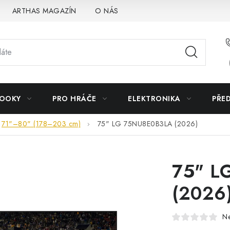
ARTHAS MAGAZÍN
O NÁS
BOOKY
PRO HRÁČE
ELEKTRONIKA
PŘE
71"–80" (178–203 cm)
75" LG 75NU8E0B3LA (2026)
75" L
(2026
N