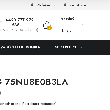
Přihlášení
Registrace
Prázdný
+420 777 972
536
NÁKUPNÍ
(Po – Pá: 9:00 – 17:00)
košík
KOŠÍK
DVÁDĚCÍ ELEKTRONIKA
SPOTŘEBIČE
DŮM
G 75NU8E0B3LA
)
eohodnoceno
Podrobnosti hodnocení