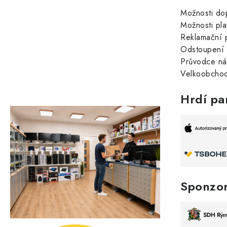
Možnosti do
Možnosti pla
Reklamační 
Odstoupení 
Průvodce n
Velkoobchod
Hrdí pa
Sponzo