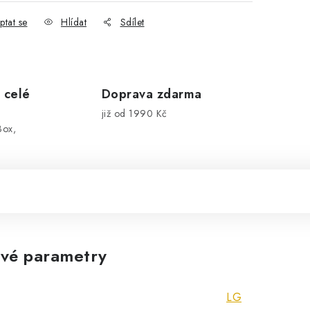
ptat se
Hlídat
Sdílet
 celé
Doprava zdarma
již od 1990 Kč
Box,
vé parametry
LG