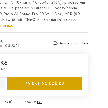
HD TV 189 cm s 4K (3840×2160), procesorem
 a 60Hz panelem s Direct LED podsvícením.
 Pro a AI Sound Pro 20 W. HDMI, VRR (60
New (5 let), ThinQ AI. Standardní dálkový
nformací
ks)
Možnosti doručení
10.8.2026
 Kč
z DPH
:
PŘIDAT DO KOŠÍKU
 (i na IČO)
Značka:
LG