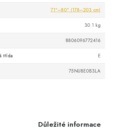
71"–80" (178–203 cm)
30.1 kg
8806096772416
á třída
E
75NU8E0B3LA
Důležité informace