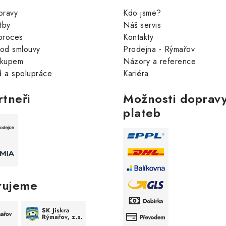
pravy
Kdo jsme?
tby
Náš servis
proces
Kontakty
od smlouvy
Prodejna - Rýmařov
ákupem
Názory a reference
 a spolupráce
Kariéra
rtneři
Možnosti dopravy
plateb
rujeme