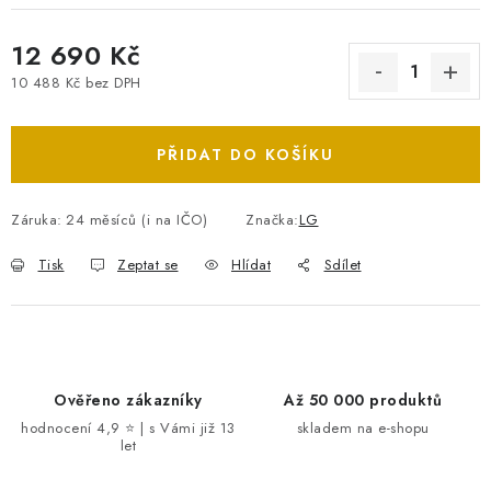
12 690 Kč
10 488 Kč bez DPH
Měrná cena:
PŘIDAT DO KOŠÍKU
Záruka
:
24 měsíců (i na IČO)
Značka:
LG
Tisk
Zeptat se
Hlídat
Sdílet
Ověřeno zákazníky
Až 50 000 produktů
hodnocení 4,9 ⭐ | s Vámi již 13
skladem na e-shopu
let