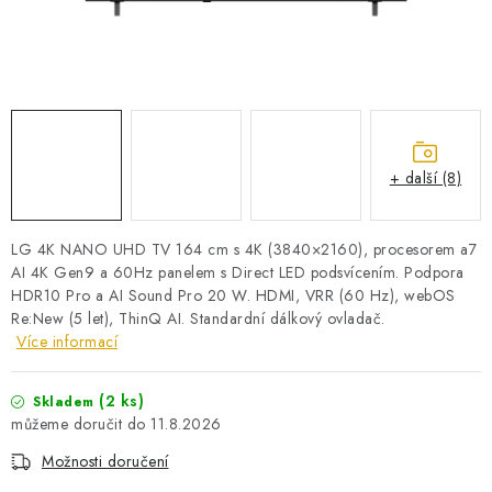
PRO KUTILY
VÝPRODEJ
O NÁKUPU
SERVIS
FIRMY, ŠKOLY, PARTNEŘI
ARTHAS MAGAZÍN
O NÁS
+ další (8)
LG 4K NANO UHD TV 164 cm s 4K (3840×2160), procesorem a7
AI 4K Gen9 a 60Hz panelem s Direct LED podsvícením. Podpora
HDR10 Pro a AI Sound Pro 20 W. HDMI, VRR (60 Hz), webOS
Re:New (5 let), ThinQ AI. Standardní dálkový ovladač.
Více informací
(2 ks)
Skladem
11.8.2026
Možnosti doručení