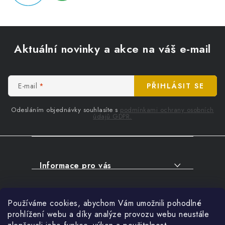
Z
á
Aktuální novinky a akce na váš e-mail
p
a
t
E-mail
PŘIHLÁSIT SE
í
Odesláním objednávky souhlasíte s
podmínkami ochrany osobních
údajů GDPR.
Informace pro vás
O NÁKUPU
Facebook
Používáme cookies, abychom Vám umožnili pohodlné
SERVIS
prohlížení webu a díky analýze provozu webu neustále
FIRMY, ŠKOLY, PARTNEŘI