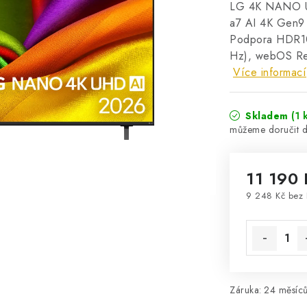
LG 4K NANO U
a7 AI 4K Gen9
Podpora HDR10
Hz), webOS Re:
Více informací
Skladem
(1 
11 190 
9 248 Kč bez
Měrná cena
Záruka
:
24 měsíců