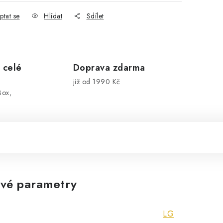
ptat se
Hlídat
Sdílet
 celé
Doprava zdarma
již od 1990 Kč
Box,
vé parametry
LG