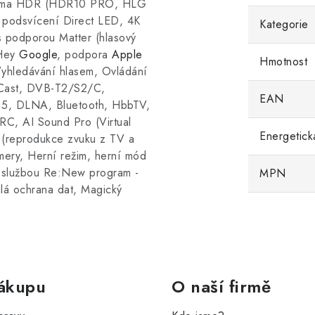
inema HDR (HDR10 PRO, HLG
odsvícení Direct LED, 4K
Kategorie
 podporou Matter (hlasový
 Hey
Google
, podpora
Apple
Hmotnost
Vyhledávání hlasem, Ovládání
 Cast, DVB-T2/S2/C,
EAN
5, DLNA, Bluetooth, HbbTV,
RC, AI Sound Pro (Virtual
Energetick
 (reprodukce zvuku z TV a
ery, Herní režim, herní mód
službou Re:New program -
MPN
ilá ochrana dat, Magický
.
ákupu
O naší firmě