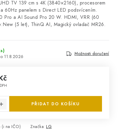
HD TV 139 cm s 4K (3840×2160), procesorem
 a 60Hz panelem s Direct LED podsvícením.
 Pro a AI Sound Pro 20 W. HDMI, VRR (60
New (5 let), ThinQ AI, Magický ovladač MR26.
ks)
Možnosti doručení
11.8.2026
Kč
 DPH
:
PŘIDAT DO KOŠÍKU
 (i na IČO)
Značka:
LG