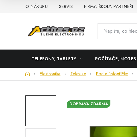
Přejít
O NÁKUPU
SERVIS
FIRMY, ŠKOLY, PARTNEŘI
na
obsah
TELEFONY, TABLETY
POČÍTAČE, NOTE
Domů
Elektronika
Televize
Podle úhlopříčky
DOPRAVA ZDARMA