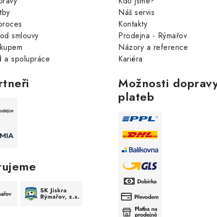
pravy
Kdo jsme?
tby
Náš servis
proces
Kontakty
od smlouvy
Prodejna - Rýmařov
ákupem
Názory a reference
 a spolupráce
Kariéra
rtneři
Možnosti dopravy
plateb
rujeme