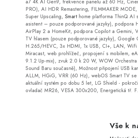
a7 4K AI Gen9, frekvence panelu až 60 Hz, C
PRO), AI HDR Remastering, FILMMAKER MODE, p
Super Upscaling,
Smart
home platforma ThinQ AI s
asistent – pouze podporované jazyky), podpora
AirPlay 2 a HomeKit, podpora Copilot a Gemini, 
TV hlasem (pouze podporované jazyky), Google
H.265/HEVC, 3x HDMI, 1x USB, CI+, LAN, WiFi 
Miracast, web prohlížeč, propojení s mobilem, eA
9.1.2 Up-mix), zvuk 2.0 k 20 W, WOW Orchestra
Sound Baru současně), Možnost připojení USB kam
ALLM, HGiG, VRR (60 Hz), webOS Smart TV se 
aktuální systém po dobu 5 let, LG Shield - pokroč
ovladač MR26, VESA 300x200, Energetická tř. F
Vše k n