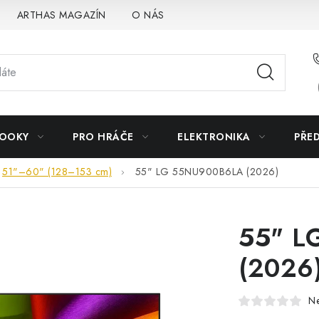
ARTHAS MAGAZÍN
O NÁS
BOOKY
PRO HRÁČE
ELEKTRONIKA
PŘE
51"–60" (128–153 cm)
55" LG 55NU900B6LA (2026)
55" L
(2026
N