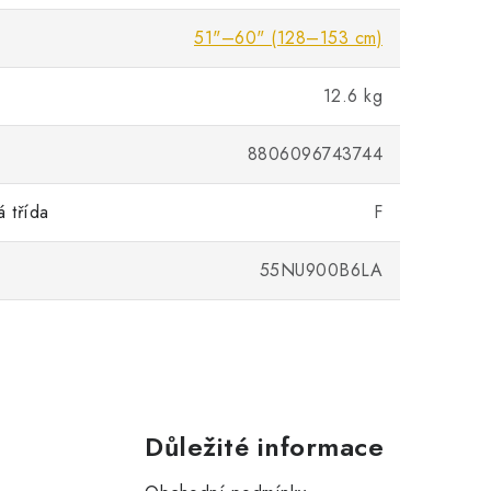
51"–60" (128–153 cm)
12.6 kg
8806096743744
á třída
F
55NU900B6LA
Důležité informace