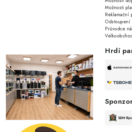
Možnosti do
Možnosti pla
Reklamační 
Odstoupení 
Průvodce n
Velkoobchod
Hrdí pa
Sponzo