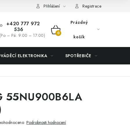
Přihlášení
Registrace
Prázdný
+420 777 972
536
NÁKUPNÍ
(Po – Pá: 9:00 – 17:00)
košík
KOŠÍK
DVÁDĚCÍ ELEKTRONIKA
SPOTŘEBIČE
DŮM
G 55NU900B6LA
)
eohodnoceno
Podrobnosti hodnocení