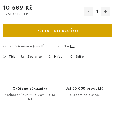
10 589 Kč
8 751 Kč bez DPH
Měrná cena:
PŘIDAT DO KOŠÍKU
Záruka
:
24 měsíců (i na IČO)
Značka:
LG
Tisk
Zeptat se
Hlídat
Sdílet
Ověřeno zákazníky
Až 50 000 produktů
hodnocení 4,9 ⭐ | s Vámi již 13
skladem na e-shopu
let