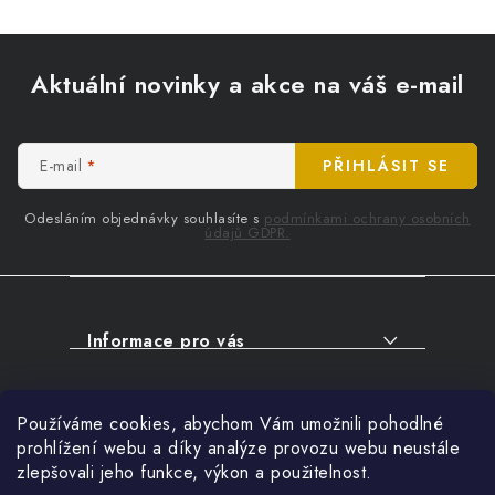
Z
á
Aktuální novinky a akce na váš e-mail
p
a
t
E-mail
PŘIHLÁSIT SE
í
Odesláním objednávky souhlasíte s
podmínkami ochrany osobních
údajů GDPR.
Informace pro vás
O NÁKUPU
Facebook
Používáme cookies, abychom Vám umožnili pohodlné
SERVIS
prohlížení webu a díky analýze provozu webu neustále
FIRMY, ŠKOLY, PARTNEŘI
zlepšovali jeho funkce, výkon a použitelnost.
Přihlášení