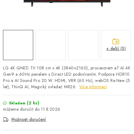
PRO KUTILY
VÝPRODEJ
O NÁKUPU
SERVIS
FIRMY, ŠKOLY, PARTNEŘI
ARTHAS MAGAZÍN
O NÁS
+ další (5)
LG 4K QNED TV 108 cm s 4K (3840×2160), procesorem a7 AI 4K
Gen9 a 60Hz panelem s Direct LED podsvícením. Podpora HDR10
Pro a AI Sound Pro 20 W. HDMI, VRR (60 Hz), webOS Re:New (5
let), ThinQ AI, Magický ovladač MR26.
Více informací
(2 ks)
Skladem
11.8.2026
Možnosti doručení