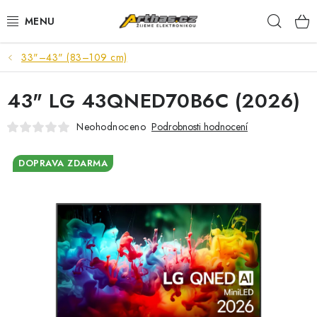
Přejít
Hleda
na
obsah
33"–43" (83–109 cm)
TELEFONY, TABLETY
43" LG 43QNED70B6C (2026)
POČÍTAČE, NOTEBOOKY
Neohodnoceno
Podrobnosti hodnocení
PRO HRÁČE
DOPRAVA ZDARMA
ELEKTRONIKA
PŘEDVÁDĚCÍ ELEKTRONIKA
SPOTŘEBIČE
DŮM