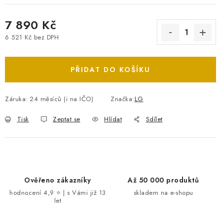
7 890 Kč
6 521 Kč bez DPH
Měrná cena:
PŘIDAT DO KOŠÍKU
Záruka
:
24 měsíců (i na IČO)
Značka:
LG
Tisk
Zeptat se
Hlídat
Sdílet
Ověřeno zákazníky
Až 50 000 produktů
hodnocení 4,9 ⭐ | s Vámi již 13
skladem na e-shopu
let