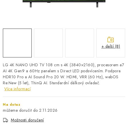
PRO KUTILY
VÝPRODEJ
O NÁKUPU
SERVIS
FIRMY, ŠKOLY, PARTNEŘI
ARTHAS MAGAZÍN
O NÁS
+ další (8)
LG 4K NANO UHD TV 108 cm s 4K (3840×2160), procesorem a7
AI 4K Gen9 a 60Hz panelem s Direct LED podsvícením. Podpora
HDR10 Pro a AI Sound Pro 20 W. HDMI, VRR (60 Hz), webOS
Re:New (5 let), ThinQ AI. Standardní dálkový ovladač.
Více informací
Na dotaz
2.11.2026
Možnosti doručení