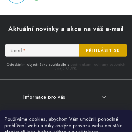
Z
á
Aktuální novinky a akce na váš e-mail
p
a
t
E-mail
PŘIHLÁSIT SE
í
Odesláním objednávky souhlasíte s
podmínkami ochrany osobních
údajů GDPR.
Informace pro vás
O NÁKUPU
Facebook
Používáme cookies, abychom Vám umožnili pohodlné
SERVIS
prohlížení webu a díky analýze provozu webu neustále
FIRMY, ŠKOLY, PARTNEŘI