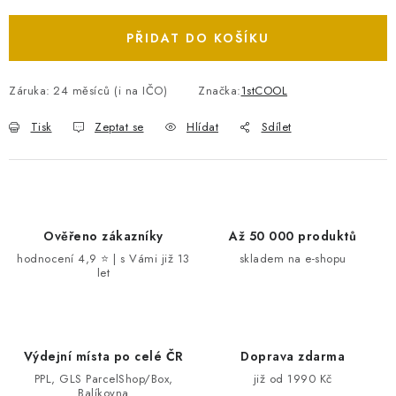
PŘIDAT DO KOŠÍKU
Záruka
:
24 měsíců (i na IČO)
Značka:
1stCOOL
Tisk
Zeptat se
Hlídat
Sdílet
Ověřeno zákazníky
Až 50 000 produktů
hodnocení 4,9 ⭐ | s Vámi již 13
skladem na e-shopu
let
Výdejní místa po celé ČR
Doprava zdarma
PPL, GLS ParcelShop/Box,
již od 1990 Kč
Balíkovna