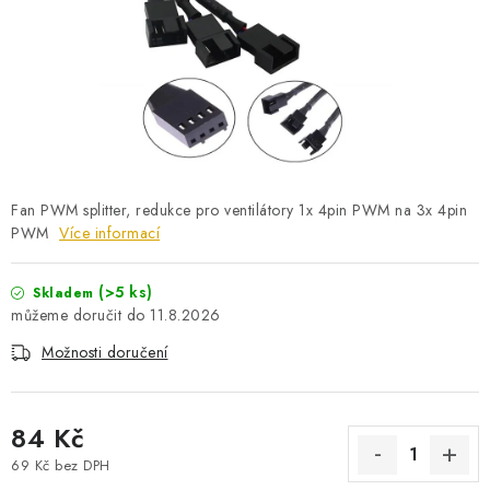
PRO KUTILY
VÝPRODEJ
O NÁKUPU
SERVIS
FIRMY, ŠKOLY, PARTNEŘI
ARTHAS MAGAZÍN
O NÁS
Fan PWM splitter, redukce pro ventilátory 1x 4pin PWM na 3x 4pin
PWM
Více informací
(>5 ks)
Skladem
11.8.2026
Možnosti doručení
84 Kč
69 Kč bez DPH
Měrná cena: