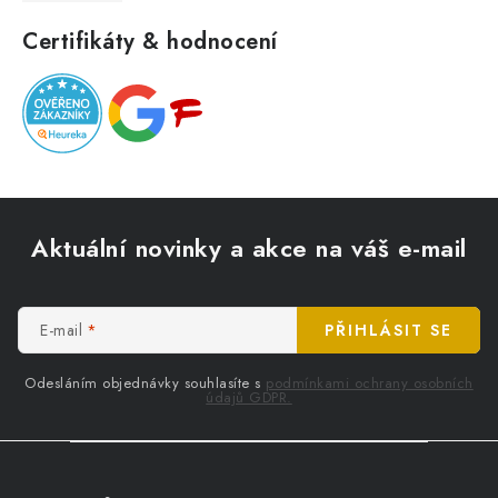
Certifikáty & hodnocení
Z
á
Aktuální novinky a akce na váš e-mail
p
a
t
E-mail
PŘIHLÁSIT SE
í
Odesláním objednávky souhlasíte s
podmínkami ochrany osobních
údajů GDPR.