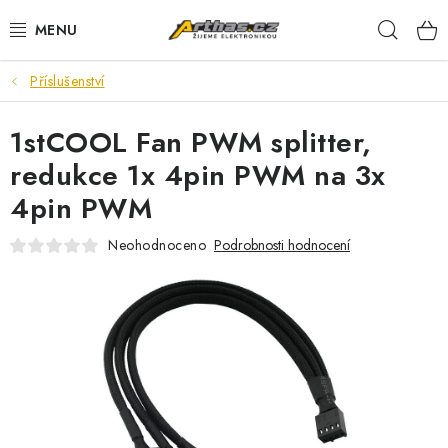
Přejít
Hleda
na
obsah
Příslušenství
TELEFONY, TABLETY
1stCOOL Fan PWM splitter,
POČÍTAČE, NOTEBOOKY
redukce 1x 4pin PWM na 3x
PRO HRÁČE
4pin PWM
ELEKTRONIKA
Neohodnoceno
Podrobnosti hodnocení
PŘEDVÁDĚCÍ ELEKTRONIKA
SPOTŘEBIČE
DŮM